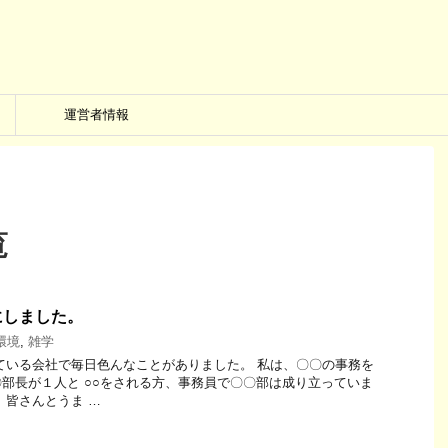
運営者情報
覧
にしました。
環境
,
雑学
ている会社で毎日色んなことがありました。 私は、〇〇の事務を
部長が１人と ○○をされる方、事務員で〇〇部は成り立っていま
、皆さんとうま …