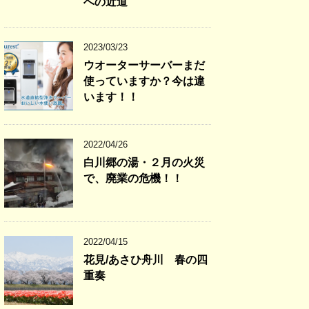
への近道
2023/03/23
ウオーターサーバーまだ
使っていますか？今は違
います！！
2022/04/26
白川郷の湯・２月の火災
で、廃業の危機！！
2022/04/15
花見/あさひ舟川 春の四
重奏