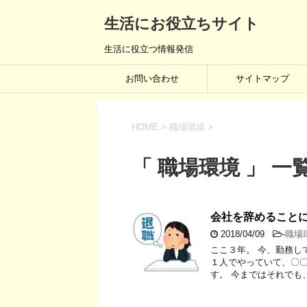
生活にお役立ちサイト
生活に役立つ情報発信
お問い合わせ
サイトマップ
HOME
>
職場環境
>
「 職場環境 」 一
会社を辞めること
2018/04/09
-
職場
ここ３年。 今、勤務し
１人でやっていて、〇〇
す。 今まではそれでも