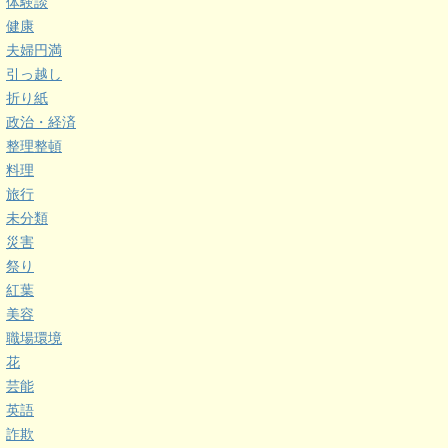
体験談
健康
夫婦円満
引っ越し
折り紙
政治・経済
整理整頓
料理
旅行
未分類
災害
祭り
紅葉
美容
職場環境
花
芸能
英語
詐欺