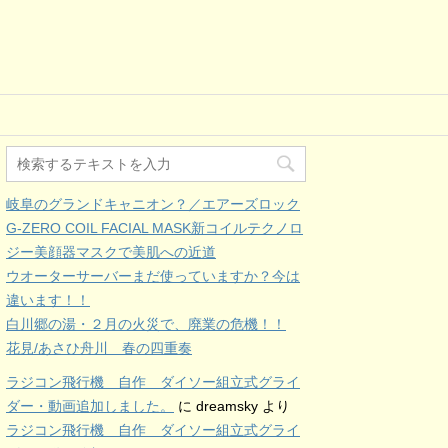
岐阜のグランドキャニオン？／エアーズロック
G-ZERO COIL FACIAL MASK新コイルテクノロ
ジー美顔器マスクで美肌への近道
ウオーターサーバーまだ使っていますか？今は
違います！！
白川郷の湯・２月の火災で、廃業の危機！！
花見/あさひ舟川 春の四重奏
ラジコン飛行機 自作 ダイソー組立式グライ
ダー・動画追加しました。
に
dreamsky
より
ラジコン飛行機 自作 ダイソー組立式グライ