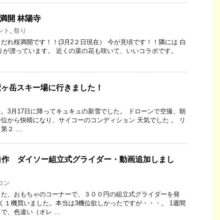
桜満開 林陽寺
ント
,
祭り
だれ桜満開です！！(3月2２日現在） 今が見頃です！！隣には 白
りが漂っています。 近くの菜の花も咲いて、いいコラボです。
 鷲ヶ岳スキー場に行きました！
。3月17日に降ってキュキュの新雪でした。 ドローンで空撮、朝
0時位から快晴になり、サイコーのコンディション 天気でした 。 リ
第２ …
自作 ダイソー組立式グライダー・動画追加しまし
コン
した、おもちゃのコーナーで、３００円の組立式グライダーを発
く１機買いました。本当は3機位欲しかったですが・・・。 1週間
で、色違い（オレ …