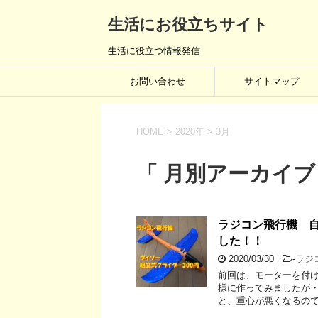
生活にお役立ちサイト
生活に役立つ情報発信
お問い合わせ
サイトマップ
HOME
>
2020年
>
3月
「 月別アーカイブ：
ラジコン飛行機 
した！！
2020/03/30
-
ラジ
前回は、モーターを付け
様に作ってみましたが
と、重心が悪くなるので