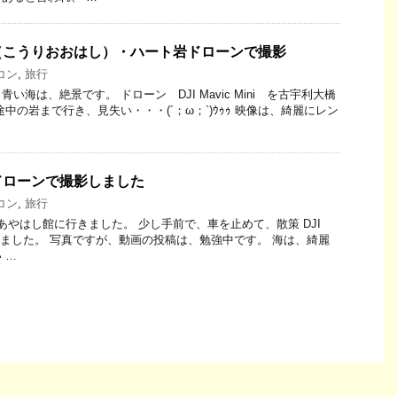
（こうりおおはし）・ハート岩ドローンで撮影
コン
,
旅行
海は、絶景です。 ドローン DJI Mavic Mini を古宇利大橋
中の岩まで行き、見失い・・・(´；ω；`)ｳｩｩ 映像は、綺麗にレン
ドローンで撮影しました
コン
,
旅行
あやはし館に行きました。 少し手前で、車を止めて、散策 DJI
ばしてみました。 写真ですが、動画の投稿は、勉強中です。 海は、綺麗
 …