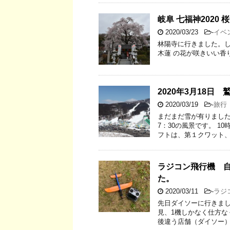
岐阜 七福神2020 
2020/03/23
-
イベ
林陽寺に行きました。し
木蓮 の花が咲きいい香
2020年3月18日
2020/03/19
-
旅行
まだまだ雪が有りました
7：30の風景です。 1
フトは、第１クワット、
ラジコン飛行機 
た。
2020/03/11
-
ラジ
先日ダイソーに行きま
見、1機しかなく仕方な
後違う店舗（ダイソー）