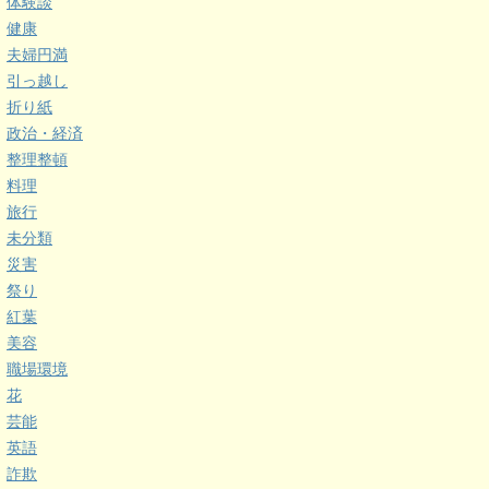
体験談
健康
夫婦円満
引っ越し
折り紙
政治・経済
整理整頓
料理
旅行
未分類
災害
祭り
紅葉
美容
職場環境
花
芸能
英語
詐欺