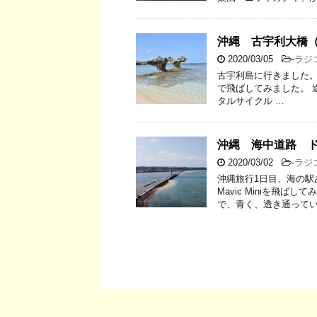
沖縄 古宇利大橋
2020/03/05
-
ラジ
古宇利島に行きました。青い
で飛ばしてみました。 途
タルサイクル …
沖縄 海中道路 
2020/03/02
-
ラジ
沖縄旅行1日目、海の駅
Mavic Miniを飛
で、青く、透き通ってい