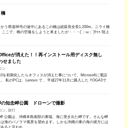
イ橋
かう県道86号の途中にあるこの橋は総延長全長1,200m。ニライ橋
ここで、橋の空撮をしようと来ましたが・・・(´；ω；`)ｳｩｩ 陸上
Officeが消えた！！再インストール用ディスク無し
い合わせました
コン
10を初期化したらオフィスが消えた事について、Microsoftに電話
私のPCは、Lenovo で 、平成27年11月に購入した YOGA3で
岬の知念岬公園 ドローンで撮影
コン
,
旅行
念岬 公園は、沖縄本島南部の東端、海に突き出た岬です。そんな岬
らは海のパノラマ風景を望めます。しかも沖縄の東の海の彼方には
あると言われ、 …