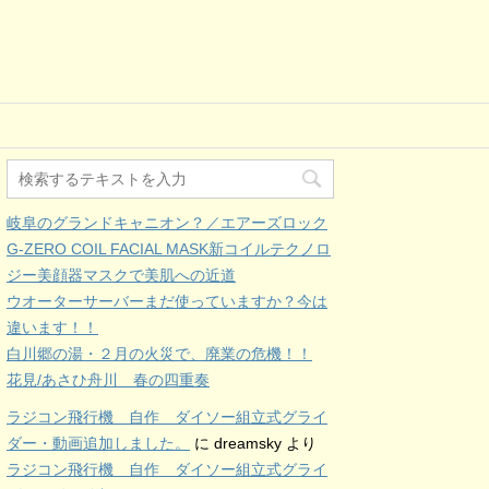
岐阜のグランドキャニオン？／エアーズロック
G-ZERO COIL FACIAL MASK新コイルテクノロ
ジー美顔器マスクで美肌への近道
ウオーターサーバーまだ使っていますか？今は
違います！！
白川郷の湯・２月の火災で、廃業の危機！！
花見/あさひ舟川 春の四重奏
ラジコン飛行機 自作 ダイソー組立式グライ
ダー・動画追加しました。
に
dreamsky
より
ラジコン飛行機 自作 ダイソー組立式グライ