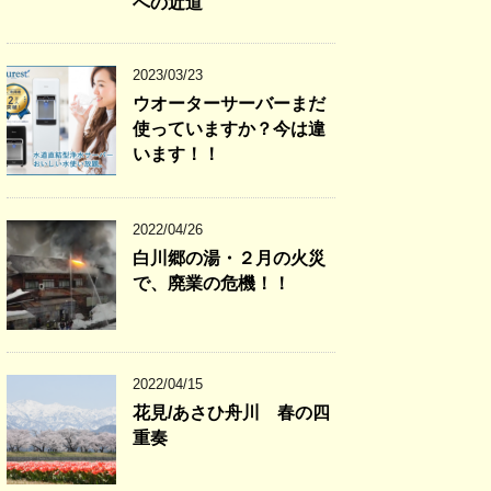
への近道
2023/03/23
ウオーターサーバーまだ
使っていますか？今は違
います！！
2022/04/26
白川郷の湯・２月の火災
で、廃業の危機！！
2022/04/15
花見/あさひ舟川 春の四
重奏