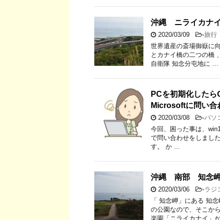
沖縄 ニライカナ
2020/03/09
-
旅行
世界遺産の斎場御嶽に向
とカナイ橋の二つの橋 、
自衛隊 知念分屯地に …
PCを初期化したら
Microsoftに問
2020/03/08
-
パソ
今回、困った事は、win
で問い合わせをしました。 
す。 か …
沖縄 南部 知念
2020/03/06
-
ラジ
「 知念岬」にある 知
の公園なので、そこか
楽園「ニライカナイ」が