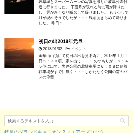
岐阜城とスーパームーンの写真を撮りに岐阜公園付
近に行きました。 丁度月が現れる時に雨が降りだ
し、雲が厚くなり断念して帰りました。 もう少しで
月が現れそうでしたが・・・残念あきらめて帰りま
した。 昨日１ …
初日の出2018年元旦
2018/01/02
-
イベント
金華山山頂にて初日の出を見る為に、2018年１月１
日５：３０頃、家を出て・・・ のつもりが、５：４
５位に出て、岩戸公園の北駐車場に６：０８に到着
駐車場がすでに無く・・・しかたなく公園の南のバ
スの停留 …
岐阜のグランドキャニオン？／エアーズロック