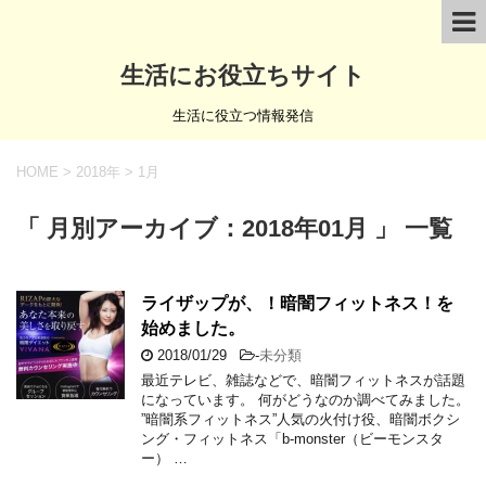
生活にお役立ちサイト
生活に役立つ情報発信
HOME
>
2018年
>
1月
「 月別アーカイブ：2018年01月 」 一覧
ライザップが、！暗闇フィットネス！を
始めました。
2018/01/29
-
未分類
最近テレビ、雑誌などで、暗闇フィットネスが話題
になっています。 何がどうなのか調べてみました。
”暗闇系フィットネス”人気の火付け役、暗闇ボクシ
ング・フィットネス「b-monster（ビーモンスタ
ー） …