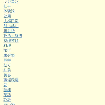
ラジコン
仕事
体験談
健康
夫婦円満
引っ越し
折り紙
政治・経済
整理整頓
料理
旅行
未分類
災害
祭り
紅葉
美容
職場環境
花
芸能
英語
詐欺
買い物