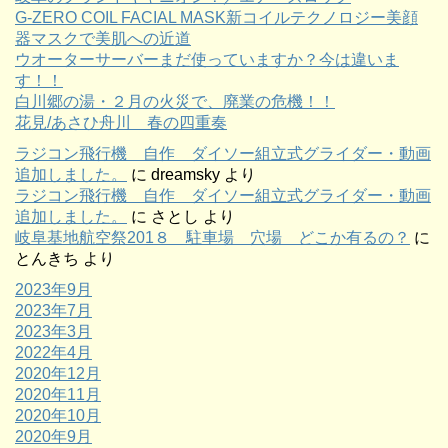
G-ZERO COIL FACIAL MASK新コイルテクノロジー美顔
器マスクで美肌への近道
ウオーターサーバーまだ使っていますか？今は違いま
す！！
白川郷の湯・２月の火災で、廃業の危機！！
花見/あさひ舟川 春の四重奏
ラジコン飛行機 自作 ダイソー組立式グライダー・動画
追加しました。
に
dreamsky
より
ラジコン飛行機 自作 ダイソー組立式グライダー・動画
追加しました。
に
さとし
より
岐阜基地航空祭201８ 駐車場 穴場 どこか有るの？
に
とんきち
より
2023年9月
2023年7月
2023年3月
2022年4月
2020年12月
2020年11月
2020年10月
2020年9月