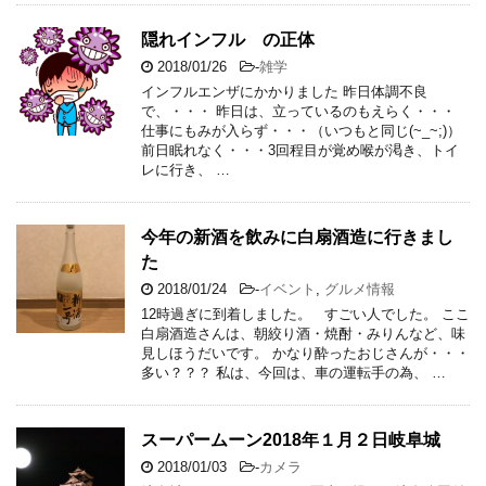
隠れインフル の正体
2018/01/26
-
雑学
インフルエンザにかかりました 昨日体調不良
で、・・・ 昨日は、立っているのもえらく・・・
仕事にもみが入らず・・・（いつもと同じ(~_~;)）
前日眠れなく・・・3回程目が覚め喉が渇き、トイ
レに行き、 …
今年の新酒を飲みに白扇酒造に行きまし
た
2018/01/24
-
イベント
,
グルメ情報
12時過ぎに到着しました。 すごい人でした。 ここ
白扇酒造さんは、朝絞り酒・焼酎・みりんなど、味
見しほうだいです。 かなり酔ったおじさんが・・・
多い？？？ 私は、今回は、車の運転手の為、 …
スーパームーン2018年１月２日岐阜城
2018/01/03
-
カメラ