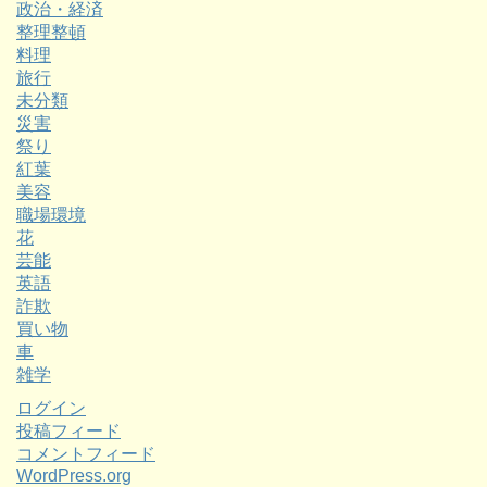
政治・経済
整理整頓
料理
旅行
未分類
災害
祭り
紅葉
美容
職場環境
花
芸能
英語
詐欺
買い物
車
雑学
ログイン
投稿フィード
コメントフィード
WordPress.org