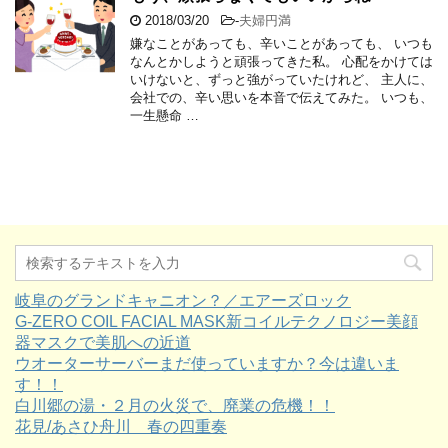
2018/03/20
-
夫婦円満
嫌なことがあっても、辛いことがあっても、 いつも
なんとかしようと頑張ってきた私。 心配をかけては
いけないと、ずっと強がっていたけれど、 主人に、
会社での、辛い思いを本音で伝えてみた。 いつも、
一生懸命 …
岐阜のグランドキャニオン？／エアーズロック
G-ZERO COIL FACIAL MASK新コイルテクノロジー美顔
器マスクで美肌への近道
ウオーターサーバーまだ使っていますか？今は違いま
す！！
白川郷の湯・２月の火災で、廃業の危機！！
花見/あさひ舟川 春の四重奏