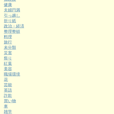
健康
夫婦円満
引っ越し
折り紙
政治・経済
整理整頓
料理
旅行
未分類
災害
祭り
紅葉
美容
職場環境
花
芸能
英語
詐欺
買い物
車
雑学