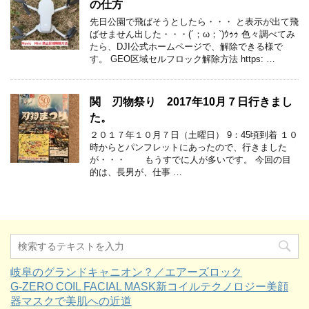
の仕方
先日公園で飛ばそうとしたら・・・ と表示が出て飛
ばせません出した・・・(´；ω；`)ｳｩｩ 色々調べてみ
たら、DJI公式ホームページで、解除できる様で
す。 GEO区域セルフロック解除方法 https: …
関 刃物祭り 2017年10月７日行きまし
た。
２０１７年１０月７日（土曜日） 9：45頃到着 １０
時からとパンフレットにあったので、行きました
が・・・ もうすでに人が多いです。 今回の目
的は、長男が、仕事 …
岐阜のグランドキャニオン？／エアーズロック
G-ZERO COIL FACIAL MASK新コイルテクノロジー美顔
器マスクで美肌への近道