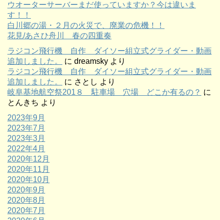
ウオーターサーバーまだ使っていますか？今は違いま
す！！
白川郷の湯・２月の火災で、廃業の危機！！
花見/あさひ舟川 春の四重奏
ラジコン飛行機 自作 ダイソー組立式グライダー・動画
追加しました。
に
dreamsky
より
ラジコン飛行機 自作 ダイソー組立式グライダー・動画
追加しました。
に
さとし
より
岐阜基地航空祭201８ 駐車場 穴場 どこか有るの？
に
とんきち
より
2023年9月
2023年7月
2023年3月
2022年4月
2020年12月
2020年11月
2020年10月
2020年9月
2020年8月
2020年7月