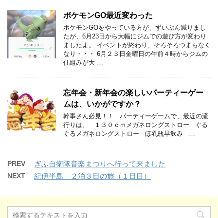
ポケモンGO最近変わった
ポケモンGOをやっている方が、ずいぶん減りまし
たが、6月23日から大幅にジムでの遊び方が変わり
ましたよ。 イベントが終わり、そろそろつまらなく
なり・・・ 6月２３日金曜日の午前４時からジムの
仕組みが大 …
忘年会・新年会の楽しいパーティーゲー
ムは、いかがですか？
幹事さん必見！！ パーティーゲームで、最近の流
行りは、 １３０ｃｍメガネロングストロー ぐる
ぐるメガネロングストロー ほ乳瓶早飲み …
PREV
ぎふ自衛隊音楽まつりへ行って来ました
NEXT
紀伊半島 ２泊３日の旅（１日目）