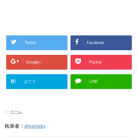
Twitter
Facebook
Google+
Pocket
B!
はてブ
LINE
-
ゲーム
執筆者：
dreamsky