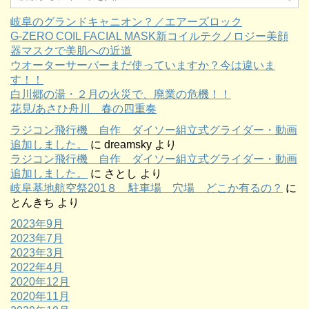
岐阜のグランドキャニオン？／エアーズロック
G-ZERO COIL FACIAL MASK新コイルテクノロジー美顔
器マスクで美肌への近道
ウオーターサーバーまだ使っていますか？今は違いま
す！！
白川郷の湯・２月の火災で、廃業の危機！！
花見/あさひ舟川 春の四重奏
ラジコン飛行機 自作 ダイソー組立式グライダー・動画
追加しました。
に
dreamsky
より
ラジコン飛行機 自作 ダイソー組立式グライダー・動画
追加しました。
に
さとし
より
岐阜基地航空祭201８ 駐車場 穴場 どこか有るの？
に
とんきち
より
2023年9月
2023年7月
2023年3月
2022年4月
2020年12月
2020年11月