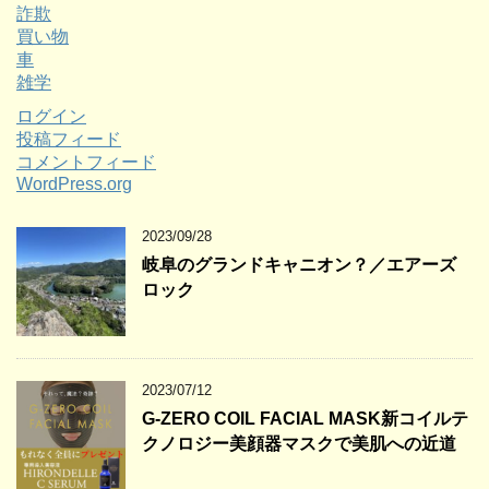
詐欺
買い物
車
雑学
ログイン
投稿フィード
コメントフィード
WordPress.org
2023/09/28
岐阜のグランドキャニオン？／エアーズ
ロック
2023/07/12
G-ZERO COIL FACIAL MASK新コイルテ
クノロジー美顔器マスクで美肌への近道