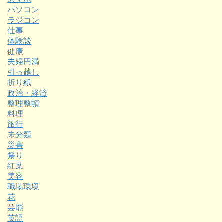
パソコン
ラジコン
仕事
体験談
健康
夫婦円満
引っ越し
折り紙
政治・経済
整理整頓
料理
旅行
未分類
災害
祭り
紅葉
美容
職場環境
花
芸能
英語