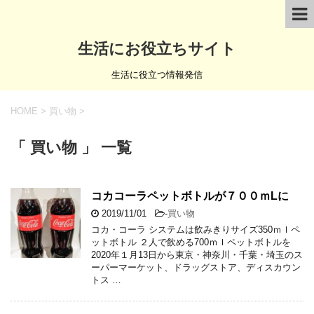
生活にお役立ちサイト
生活に役立つ情報発信
HOME
>
買い物
>
「 買い物 」 一覧
コカコーラペットボトルが７００ｍLに
2019/11/01
-
買い物
コカ・コーラ システムは飲みきりサイズ350ｍｌペ
ットボトル ２人で飲める700ｍｌペットボトルを
2020年１月13日から東京・神奈川・千葉・埼玉のス
ーパーマーケット、ドラッグストア、ディスカウン
トス …