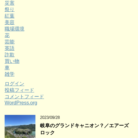
災害
祭り
紅葉
美容
職場環境
花
芸能
英語
詐欺
買い物
車
雑学
ログイン
投稿フィード
コメントフィード
WordPress.org
2023/09/28
岐阜のグランドキャニオン？／エアーズ
ロック