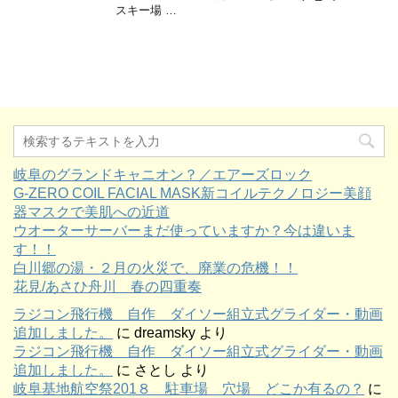
スキー場 …
岐阜のグランドキャニオン？／エアーズロック
G-ZERO COIL FACIAL MASK新コイルテクノロジー美顔
器マスクで美肌への近道
ウオーターサーバーまだ使っていますか？今は違いま
す！！
白川郷の湯・２月の火災で、廃業の危機！！
花見/あさひ舟川 春の四重奏
ラジコン飛行機 自作 ダイソー組立式グライダー・動画
追加しました。
に
dreamsky
より
ラジコン飛行機 自作 ダイソー組立式グライダー・動画
追加しました。
に
さとし
より
岐阜基地航空祭201８ 駐車場 穴場 どこか有るの？
に