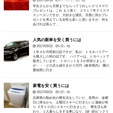
2017/10/16
-
イベント
,
買い物
学生さんから旦那までもらってうれしいクリスマス
プレゼントは、これ もう直ぐ、２０１７年クリスマ
スシーズンですが、大好きな彼氏、旦那に何かプレ
ゼントを考えている女性も多いと思いますが、何を
あげれば喜んで …
人気の新車を安く買うには
2017/03/22
-
買い物
１年４か月程前の話ですが、私が、トヨタハリアー
を購入した時の話です。 ハリアーは、トヨペットで
販売しています。 トヨペットを３か所回りました
が・・・どの店も値引きが３万円（岐阜県内） 隣の
愛知県に行き …
家電を安く買うには
2017/03/21
-
買い物
兵庫県の勤め先の寮生活をしていた、長男が、金曜
日に帰るから、土曜日スキーに行きたいと連絡が有
り ３月１０日にスキーに行きました。 寮生活も終
わり、１人暮らしをする事になり、(@_@)ビックリ