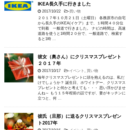
IKEA長久手に行きました
2017/10/22
-
買い物
２０１７年１０月２１日（土曜日） 各務原市の自宅
から長久手のIKEA(イケア）まで、１時間４０分位
で到着 一般道で行きました。 ナビの時間は、高速
道路を使うと1時間２０分で、一般道路で、検索す
ると1時 …
彼女（奥さん）にクリスマスプレゼント
２０１７年
2017/10/17
-
イベント
,
買い物
毎年クリスマスプレゼントに頭を抱えるのは、私だ
けでしょうか？ 誕生日、ホワイトデー、クリスマス
プレゼントと何かと考えても・・・ 思い浮かびませ
んね～ もう１５年程前の話ですが、妻がキッチンに
立つと、何 …
彼氏（旦那）に送るクリスマスプレゼン
ト2017年