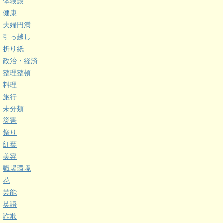
体験談
健康
夫婦円満
引っ越し
折り紙
政治・経済
整理整頓
料理
旅行
未分類
災害
祭り
紅葉
美容
職場環境
花
芸能
英語
詐欺