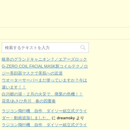
岐阜のグランドキャニオン？／エアーズロック
G-ZERO COIL FACIAL MASK新コイルテクノロ
ジー美顔器マスクで美肌への近道
ウオーターサーバーまだ使っていますか？今は
違います！！
白川郷の湯・２月の火災で、廃業の危機！！
花見/あさひ舟川 春の四重奏
ラジコン飛行機 自作 ダイソー組立式グライ
ダー・動画追加しました。
に
dreamsky
より
ラジコン飛行機 自作 ダイソー組立式グライ