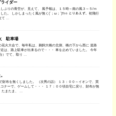
グライダー
しぶりの青空が、見えて、 風予報は、１５時～南の風３～５/ｍ
た。 しかしまったく風が無く(´；ω；`)ｳｩｩ とりあえず、初飛行
立て …
花火 駐車場
の花火大会で、毎年私は、鵜飼大橋の北側、橋の下から西に 道路
近は、路上駐車が出来るので・・・ 車を止めていました。 今年
台）でて、取り …
た。
で財布を無くしました。 （次男の話） １３：００～イオンで、買
コナーで、ゲームして・・・ １７：００頃自宅に戻り、財布が無
 たまたま、 …