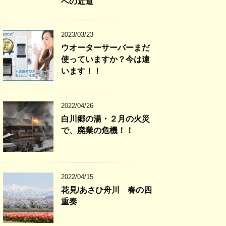
への近道
2023/03/23
ウオーターサーバーまだ
使っていますか？今は違
います！！
2022/04/26
白川郷の湯・２月の火災
で、廃業の危機！！
2022/04/15
花見/あさひ舟川 春の四
重奏