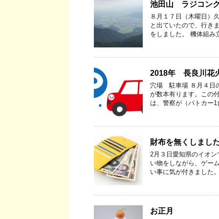
池田山 ラジコン
８月１７日（木曜日）久
と出ていたので、行きまし
をしました。 機体組み
2018年 長良川
穴場 駐車場 ８月４日
が数本有ります。この付
は、警察が（パトカー1
財布を無くしまし
2月３日愛知県のイオン
い物をしながら、ゲーム
い事に気が付きました。
お正月