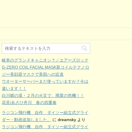
岐阜のグランドキャニオン？／エアーズロック
G-ZERO COIL FACIAL MASK新コイルテクノロ
ジー美顔器マスクで美肌への近道
ウオーターサーバーまだ使っていますか？今は
違います！！
白川郷の湯・２月の火災で、廃業の危機！！
花見/あさひ舟川 春の四重奏
ラジコン飛行機 自作 ダイソー組立式グライ
ダー・動画追加しました。
に
dreamsky
より
ラジコン飛行機 自作 ダイソー組立式グライ