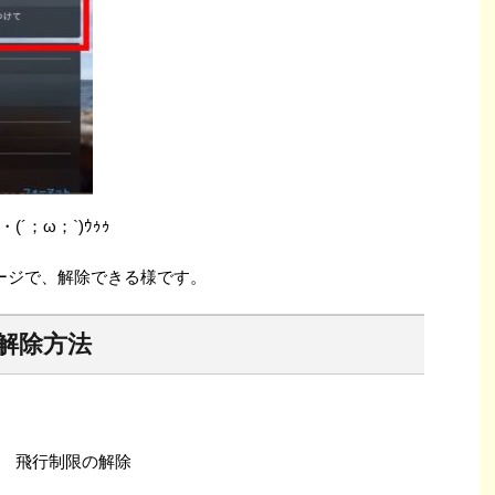
；ω；`)ｳｩｩ
ページで、解除できる様です。
解除方法
飛行制限の解除