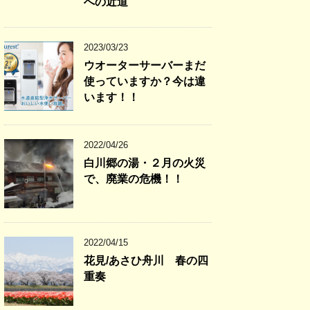
への近道
2023/03/23
ウオーターサーバーまだ
使っていますか？今は違
います！！
2022/04/26
白川郷の湯・２月の火災
で、廃業の危機！！
2022/04/15
花見/あさひ舟川 春の四
重奏