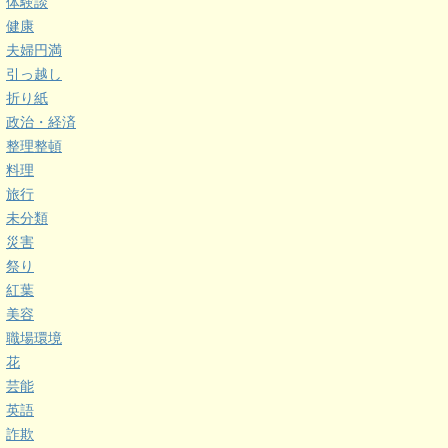
体験談
健康
夫婦円満
引っ越し
折り紙
政治・経済
整理整頓
料理
旅行
未分類
災害
祭り
紅葉
美容
職場環境
花
芸能
英語
詐欺