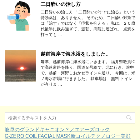
二日酔いの治し方
二日酔いの治し方 「二日酔いがすぐに治る」という
特効薬は、ありません。 そのため、二日酔い対策で
は「治す」ではなく「症状を抑える」 私は、２０歳
代後半に飲み過ぎて、翌朝、病院に運ばれ、 点滴を
打っても …
越前海岸で海水浴をしました。
毎年、越前海岸に海水浴にいきます。 福井県敦賀IC
で高速道路を降り、国道８号線で、北に行き、途中
で、越前・河野しおかぜラインを通り、 今回は、米
ノ海水浴場に行きました。 駐車場は、無料 トイレ
が有りま …
岐阜のグランドキャニオン？／エアーズロック
G-ZERO COIL FACIAL MASK新コイルテクノロジー美顔