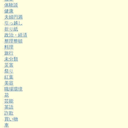
体験談
健康
夫婦円満
引っ越し
折り紙
政治・経済
整理整頓
料理
旅行
未分類
災害
祭り
紅葉
美容
職場環境
花
芸能
英語
詐欺
買い物
車