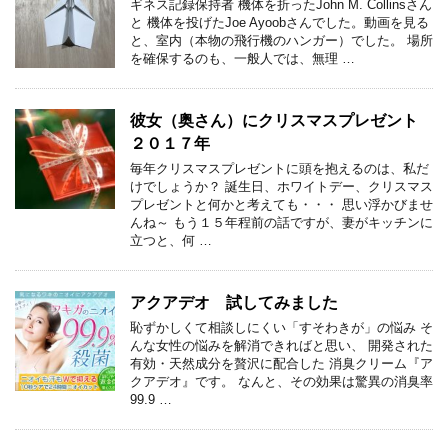
ギネス記録保持者 機体を折ったJohn M. Collinsさん
と 機体を投げたJoe Ayoobさんでした。動画を見る
と、室内（本物の飛行機のハンガー）でした。 場所
を確保するのも、一般人では、無理 …
彼女（奥さん）にクリスマスプレゼント
２０１７年
毎年クリスマスプレゼントに頭を抱えるのは、私だ
けでしょうか？ 誕生日、ホワイトデー、クリスマス
プレゼントと何かと考えても・・・ 思い浮かびませ
んね～ もう１５年程前の話ですが、妻がキッチンに
立つと、何 …
アクアデオ 試してみました
恥ずかしくて相談しにくい「すそわきが」の悩み そ
んな女性の悩みを解消できればと思い、 開発された
有効・天然成分を贅沢に配合した 消臭クリーム『ア
クアデオ』です。 なんと、その効果は驚異の消臭率
99.9 …