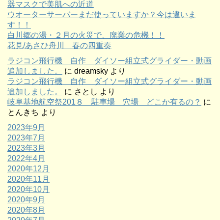
器マスクで美肌への近道
ウオーターサーバーまだ使っていますか？今は違いま
す！！
白川郷の湯・２月の火災で、廃業の危機！！
花見/あさひ舟川 春の四重奏
ラジコン飛行機 自作 ダイソー組立式グライダー・動画
追加しました。
に
dreamsky
より
ラジコン飛行機 自作 ダイソー組立式グライダー・動画
追加しました。
に
さとし
より
岐阜基地航空祭201８ 駐車場 穴場 どこか有るの？
に
とんきち
より
2023年9月
2023年7月
2023年3月
2022年4月
2020年12月
2020年11月
2020年10月
2020年9月
2020年8月