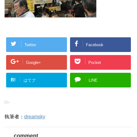
Twitter
Facebook
Google+
Pocket
B!
はてブ
LINE
-
執筆者：
dreamsky
comment