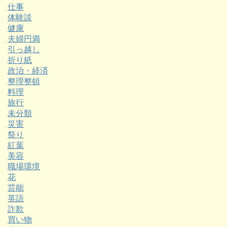
仕事
体験談
健康
夫婦円満
引っ越し
折り紙
政治・経済
整理整頓
料理
旅行
未分類
災害
祭り
紅葉
美容
職場環境
花
芸能
英語
詐欺
買い物