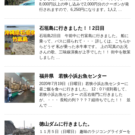
8,000円以上の申し込みで2,000円分のクーポンが発
行されますので、6,250円になります。1人2, …
石垣島に行きました！！2日目
石垣島2日目 午前中に竹富島に行きました。 船に
乗って、バスに揺られて・・・ 詳しくは、こちらか
らどうぞ 私が乗った水牛車です。 上の写真のお兄
さんの歌、三味線演奏が上手でした！！ 街中を散策
しました …
福井県 若狭小浜お魚センター
2020年7月19日（日曜日）若狭小浜お魚センターに
昼ご飯を食べに行きました。 12：0７頃到着して、
若狭小浜お魚センター の五右衛門に行きました
が、・・・ 長蛇の列？？？７組待ちでした！！ 並
んで …
徳山ダムに行きました。
１１月５日（日曜日） 趣味のラジコングライダーを