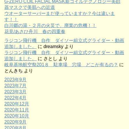
G-ZERO COIL FACIAL MASK新コイルテクノロジー美顔
器マスクで美肌への近道
ウオーターサーバーまだ使っていますか？今は違いま
す！！
白川郷の湯・２月の火災で、廃業の危機！！
花見/あさひ舟川 春の四重奏
ラジコン飛行機 自作 ダイソー組立式グライダー・動画
追加しました。
に
dreamsky
より
ラジコン飛行機 自作 ダイソー組立式グライダー・動画
追加しました。
に
さとし
より
岐阜基地航空祭201８ 駐車場 穴場 どこか有るの？
に
とんきち
より
2023年9月
2023年7月
2023年3月
2022年4月
2020年12月
2020年11月
2020年10月
2020年9月
2020年8月