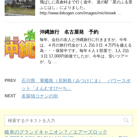
飛ばしに高倉峠まで行く途中、 道の駅「星のふる里
ふじはし」によりました。
http://www.ibikogen.com/images/michinoek …
沖縄旅行 名古屋発 予約
毎年、会社の友人と沖縄旅行に行きますが、今年
は、４月の旅行代金が１人 2泊３日 ４万円を越える
為・・・保留中です。毎年４人１部屋で、1人 2泊
３日 17,000円前後でしたが、今年は、安いツアー
が、な …
PREV
石川県 軍艦島（見附島 / みつけじま） パワースポ
ット「えんむすびーち」
NEXT
名探偵コナンの街
岐阜のグランドキャニオン？／エアーズロック