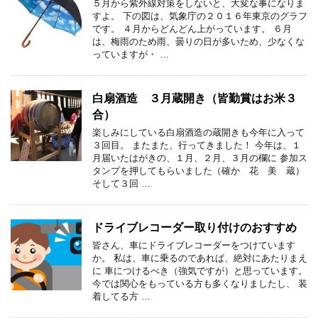
５月から紫外線対策をしないと、大変な事になりま
すよ。 下の図は、気象庁の２０１６年東京のグラフ
です。 ４月からどんどん上がっています。 ６月
は、梅雨のため雨、曇りの日が多いため、少なくな
っていますが・ …
白扇酒造 ３月蔵開き（皆勤賞はお米３
合）
楽しみにしている白扇酒造の蔵開きも今年に入って
３回目。 またまた、行ってきました！ 今年は、１
月届いたはがきの、１月、２月、３月の欄に 参加ス
タンプを押してもらいました（確か 花 美 蔵）
そして３回 …
ドライブレコーダー取り付けのおすすめ
皆さん、車にドライブレコーダーをつけています
か。 私は、車に乗るのであれば、絶対にあたりまえ
に 車につけるべき（強気ですが）と思っています。
今では関心をもっている方も多くなりましたし、 装
着してる方 …