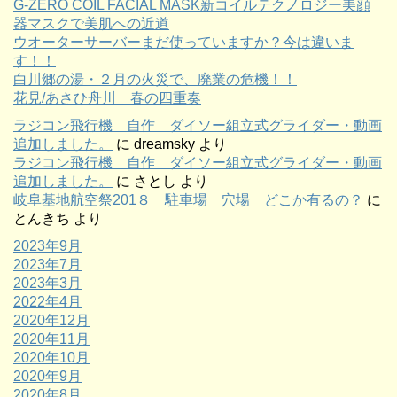
G-ZERO COIL FACIAL MASK新コイルテクノロジー美顔
器マスクで美肌への近道
ウオーターサーバーまだ使っていますか？今は違いま
す！！
白川郷の湯・２月の火災で、廃業の危機！！
花見/あさひ舟川 春の四重奏
ラジコン飛行機 自作 ダイソー組立式グライダー・動画
追加しました。
に
dreamsky
より
ラジコン飛行機 自作 ダイソー組立式グライダー・動画
追加しました。
に
さとし
より
岐阜基地航空祭201８ 駐車場 穴場 どこか有るの？
に
とんきち
より
2023年9月
2023年7月
2023年3月
2022年4月
2020年12月
2020年11月
2020年10月
2020年9月
2020年8月