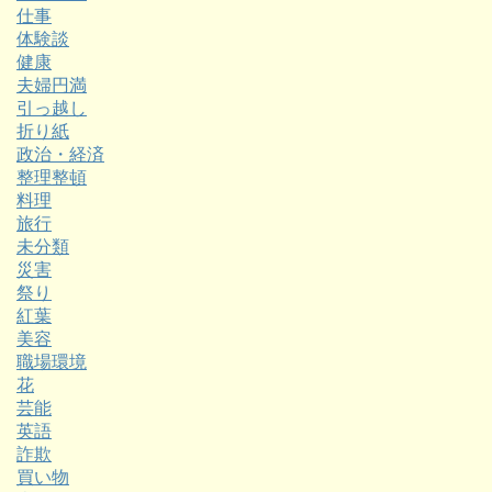
仕事
体験談
健康
夫婦円満
引っ越し
折り紙
政治・経済
整理整頓
料理
旅行
未分類
災害
祭り
紅葉
美容
職場環境
花
芸能
英語
詐欺
買い物