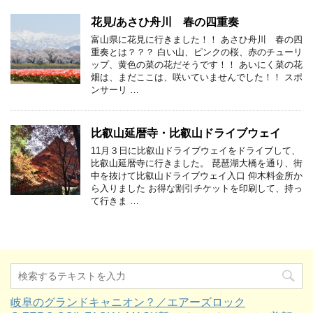
花見/あさひ舟川 春の四重奏
富山県に花見に行きました！！ あさひ舟川 春の四
重奏とは？？？ 白い山、ピンクの桜、赤のチューリ
ップ、黄色の菜の花だそうです！！ あいにく菜の花
畑は、まだここは、咲いていませんでした！！ スポ
ンサーリ …
比叡山延暦寺・比叡山ドライブウェイ
11月３日に比叡山ドライブウェイをドライブして、
比叡山延暦寺に行きました。 琵琶湖大橋を通り、街
中を抜けて比叡山ドライブウェイ入口 仰木料金所か
ら入りました お得な割引チケットを印刷して、持っ
て行きま …
岐阜のグランドキャニオン？／エアーズロック