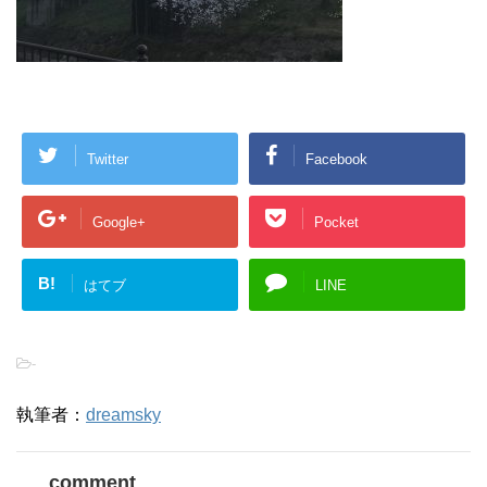
Twitter
Facebook
Google+
Pocket
B!
はてブ
LINE
-
執筆者：
dreamsky
comment