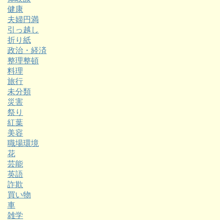
健康
夫婦円満
引っ越し
折り紙
政治・経済
整理整頓
料理
旅行
未分類
災害
祭り
紅葉
美容
職場環境
花
芸能
英語
詐欺
買い物
車
雑学