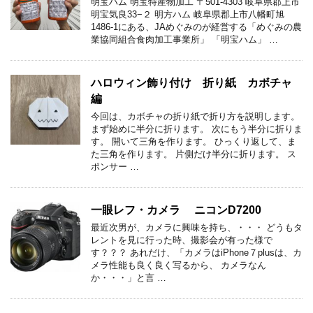
明宝ハム 明宝特産物加工 〒501-4303 岐阜県郡上市
明宝気良33−２ 明方ハム 岐阜県郡上市八幡町旭
1486-1にある、JAめぐみのが経営する「めぐみの農
業協同組合食肉加工事業所」 「明宝ハム」 …
ハロウィン飾り付け 折り紙 カボチャ
編
今回は、カボチャの折り紙で折り方を説明します。
まず始めに半分に折ります。 次にもう半分に折りま
す。 開いて三角を作ります。 ひっくり返して、ま
た三角を作ります。 片側だけ半分に折ります。 ス
ポンサー …
一眼レフ・カメラ ニコンD7200
最近次男が、カメラに興味を持ち、・・・ どうもタ
レントを見に行った時、撮影会が有った様で
す？？？ あれだけ、「カメラはiPhone７plusは、カ
メラ性能も良く良く写るから、 カメラなん
か・・・」と言 …