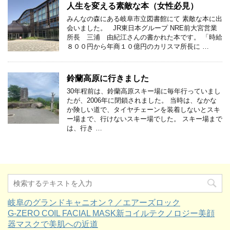
人生を変える素敵な本（女性必見）
みんなの森にある岐阜市立図書館にて 素敵な本に出
会いました。 JR東日本グループ NRE前大宮営業
所長 三浦 由紀江さんの書かれた本です。 「時給
８００円から年商１０億円のカリスマ所長に …
鈴蘭高原に行きました
30年程前は、鈴蘭高原スキー場に毎年行っていまし
たが、2006年に閉鎖されました。 当時は、なかな
か険しい道で、タイヤチェーンを装着しないとスキ
ー場まで、行けないスキー場でした。 スキー場まで
は、行き …
岐阜のグランドキャニオン？／エアーズロック
G-ZERO COIL FACIAL MASK新コイルテクノロジー美顔
器マスクで美肌への近道