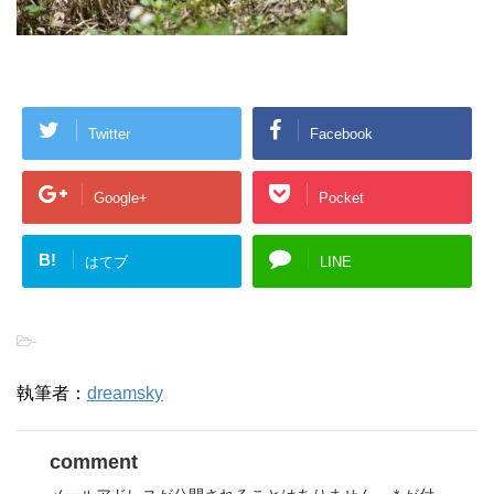
Twitter
Facebook
Google+
Pocket
B!
はてブ
LINE
-
執筆者：
dreamsky
comment