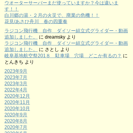
ウオーターサーバーまだ使っていますか？今は違いま
す！！
白川郷の湯・２月の火災で、廃業の危機！！
花見/あさひ舟川 春の四重奏
ラジコン飛行機 自作 ダイソー組立式グライダー・動画
追加しました。
に
dreamsky
より
ラジコン飛行機 自作 ダイソー組立式グライダー・動画
追加しました。
に
さとし
より
岐阜基地航空祭201８ 駐車場 穴場 どこか有るの？
に
とんきち
より
2023年9月
2023年7月
2023年3月
2022年4月
2020年12月
2020年11月
2020年10月
2020年9月
2020年8月
2020年7月