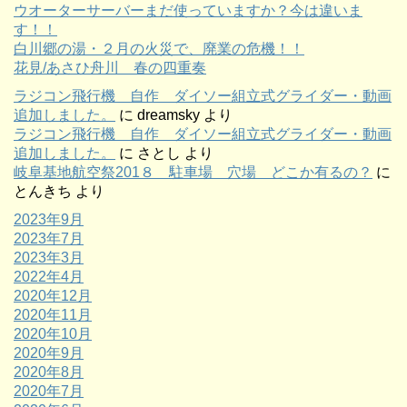
ウオーターサーバーまだ使っていますか？今は違いま
す！！
白川郷の湯・２月の火災で、廃業の危機！！
花見/あさひ舟川 春の四重奏
ラジコン飛行機 自作 ダイソー組立式グライダー・動画
追加しました。
に
dreamsky
より
ラジコン飛行機 自作 ダイソー組立式グライダー・動画
追加しました。
に
さとし
より
岐阜基地航空祭201８ 駐車場 穴場 どこか有るの？
に
とんきち
より
2023年9月
2023年7月
2023年3月
2022年4月
2020年12月
2020年11月
2020年10月
2020年9月
2020年8月
2020年7月