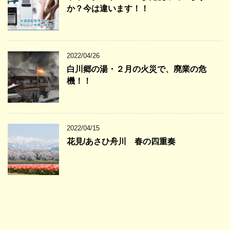
か？今は違います！！
2022/04/26
白川郷の湯・２月の火災で、廃業の危
機！！
2022/04/15
花見/あさひ舟川 春の四重奏