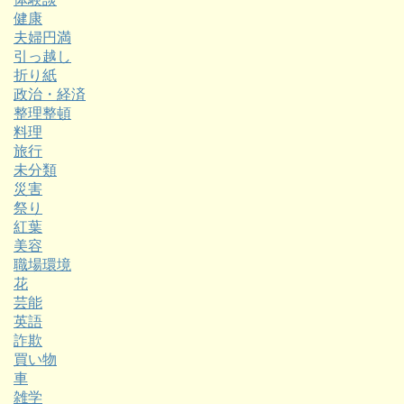
健康
夫婦円満
引っ越し
折り紙
政治・経済
整理整頓
料理
旅行
未分類
災害
祭り
紅葉
美容
職場環境
花
芸能
英語
詐欺
買い物
車
雑学