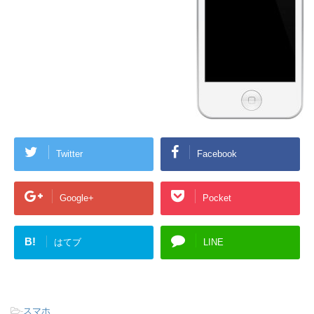
Twitter
Facebook
Google+
Pocket
B!
はてブ
LINE
-
スマホ