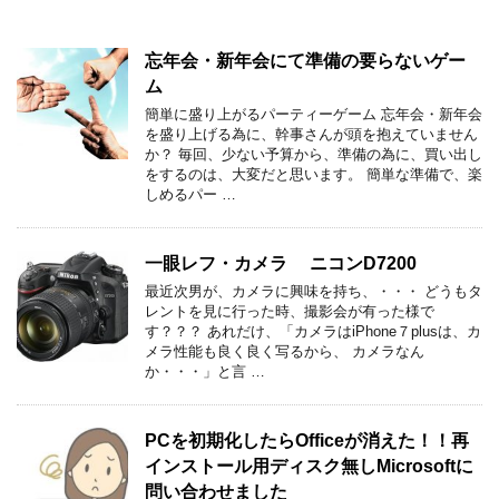
忘年会・新年会にて準備の要らないゲー
ム
簡単に盛り上がるパーティーゲーム 忘年会・新年会
を盛り上げる為に、幹事さんが頭を抱えていません
か？ 毎回、少ない予算から、準備の為に、買い出し
をするのは、大変だと思います。 簡単な準備で、楽
しめるパー …
一眼レフ・カメラ ニコンD7200
最近次男が、カメラに興味を持ち、・・・ どうもタ
レントを見に行った時、撮影会が有った様で
す？？？ あれだけ、「カメラはiPhone７plusは、カ
メラ性能も良く良く写るから、 カメラなん
か・・・」と言 …
PCを初期化したらOfficeが消えた！！再
インストール用ディスク無しMicrosoftに
問い合わせました