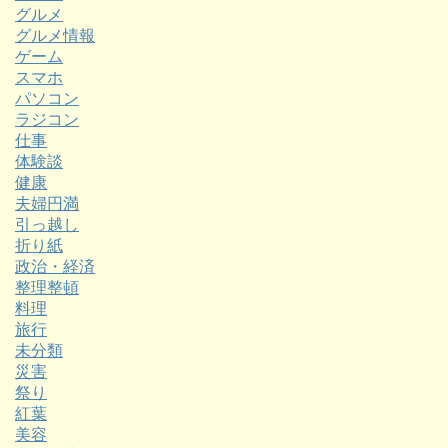
グルメ
グルメ情報
ゲーム
スマホ
パソコン
ラジコン
仕事
体験談
健康
夫婦円満
引っ越し
折り紙
政治・経済
整理整頓
料理
旅行
未分類
災害
祭り
紅葉
美容