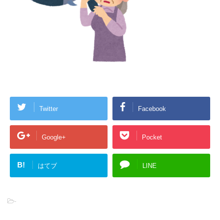
Twitter
Facebook
Google+
Pocket
B!
はてブ
LINE
-