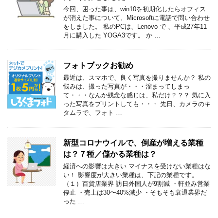
今回、困った事は、win10を初期化したらオフィス
が消えた事について、Microsoftに電話で問い合わせ
をしました。 私のPCは、Lenovo で 、平成27年11
月に購入した YOGA3です。 か …
フォトブックお勧め
最近は、スマホで、良く写真を撮りませんか？ 私の
悩みは、撮った写真が・・・溜まってしまっ
て・・・なんか残念な感じは、私だけ？？？ 気に入
った写真をプリントしても・・・ 先日、カメラのキ
タムラで、フォト …
新型コロナウイルで、倒産が増える業種
は？７種／儲かる業種は？
経済への影響は大きい マイナスを受けない業種はな
い！ 影響度が大きい業種は、下記の業種です。
（１）百貨店業界 訪日外国人が9割減 ・軒並み営業
停止 ・売上は30〜40%減少 ・そもそも衰退業界だ
った …