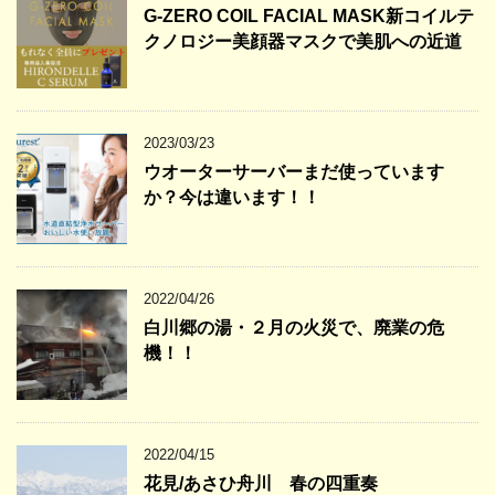
G-ZERO COIL FACIAL MASK新コイルテ
クノロジー美顔器マスクで美肌への近道
2023/03/23
ウオーターサーバーまだ使っています
か？今は違います！！
2022/04/26
白川郷の湯・２月の火災で、廃業の危
機！！
2022/04/15
花見/あさひ舟川 春の四重奏