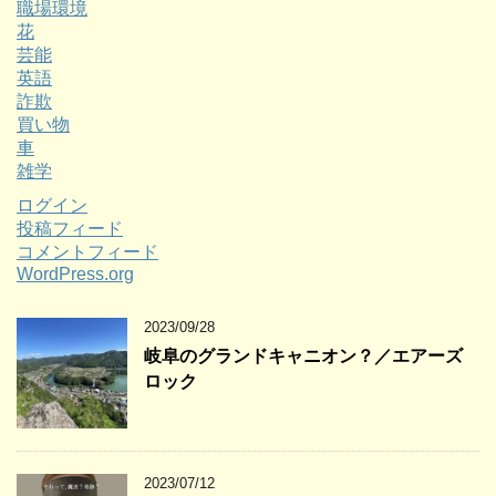
職場環境
花
芸能
英語
詐欺
買い物
車
雑学
ログイン
投稿フィード
コメントフィード
WordPress.org
2023/09/28
岐阜のグランドキャニオン？／エアーズ
ロック
2023/07/12