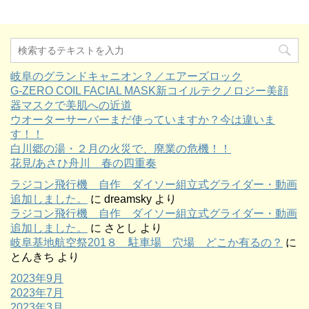
岐阜のグランドキャニオン？／エアーズロック
G-ZERO COIL FACIAL MASK新コイルテクノロジー美顔
器マスクで美肌への近道
ウオーターサーバーまだ使っていますか？今は違いま
す！！
白川郷の湯・２月の火災で、廃業の危機！！
花見/あさひ舟川 春の四重奏
ラジコン飛行機 自作 ダイソー組立式グライダー・動画
追加しました。
に
dreamsky
より
ラジコン飛行機 自作 ダイソー組立式グライダー・動画
追加しました。
に
さとし
より
岐阜基地航空祭201８ 駐車場 穴場 どこか有るの？
に
とんきち
より
2023年9月
2023年7月
2023年3月