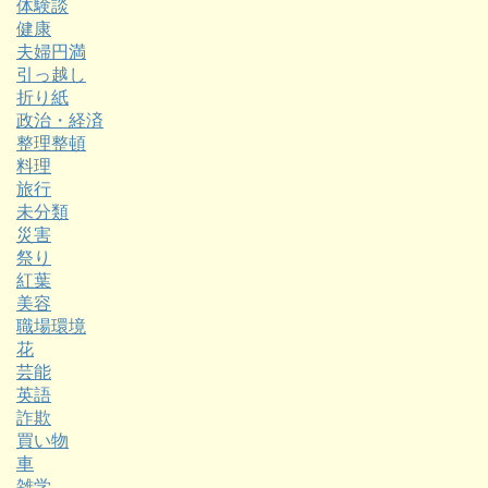
体験談
健康
夫婦円満
引っ越し
折り紙
政治・経済
整理整頓
料理
旅行
未分類
災害
祭り
紅葉
美容
職場環境
花
芸能
英語
詐欺
買い物
車
雑学