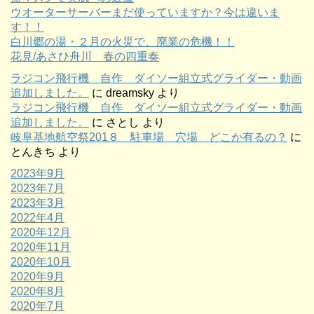
ウオーターサーバーまだ使っていますか？今は違いま
す！！
白川郷の湯・２月の火災で、廃業の危機！！
花見/あさひ舟川 春の四重奏
ラジコン飛行機 自作 ダイソー組立式グライダー・動画
追加しました。
に
dreamsky
より
ラジコン飛行機 自作 ダイソー組立式グライダー・動画
追加しました。
に
さとし
より
岐阜基地航空祭201８ 駐車場 穴場 どこか有るの？
に
とんきち
より
2023年9月
2023年7月
2023年3月
2022年4月
2020年12月
2020年11月
2020年10月
2020年9月
2020年8月
2020年7月