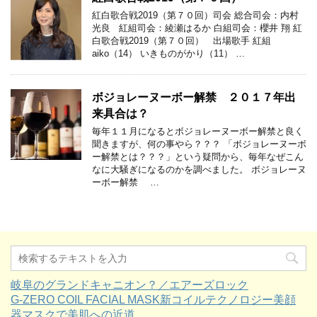
紅白歌合戦2019（第７０回）司会 総合司会：内村
光良 紅組司会：綾瀬はるか 白組司会：櫻井 翔 紅
白歌合戦2019（第７０回） 出場歌手 紅組
aiko（14） いきものがかり（11） …
ボジョレーヌーボー解禁 ２０１７年出
来具合は？
毎年１１月になるとボジョレーヌーボー解禁と良く
聞きますが、何の事やら？？？ 「ボジョレーヌーボ
ー解禁とは？？？」という疑問から、毎年なぜこん
なに大騒ぎになるのかを調べました。 ボジョレーヌ
ーボー解禁 …
岐阜のグランドキャニオン？／エアーズロック
G-ZERO COIL FACIAL MASK新コイルテクノロジー美顔
器マスクで美肌への近道