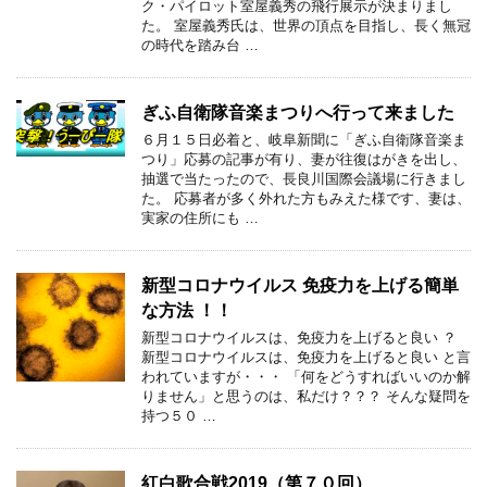
ク・パイロット室屋義秀の飛行展示が決まりまし
た。 室屋義秀氏は、世界の頂点を目指し、長く無冠
の時代を踏み台 …
ぎふ自衛隊音楽まつりへ行って来ました
６月１５日必着と、岐阜新聞に「ぎふ自衛隊音楽ま
つり」応募の記事が有り、妻が往復はがきを出し、
抽選で当たったので、長良川国際会議場に行きまし
た。 応募者が多く外れた方もみえた様です、妻は、
実家の住所にも …
新型コロナウイルス 免疫力を上げる簡単
な方法 ！！
新型コロナウイルスは、免疫力を上げると良い ？
新型コロナウイルスは、免疫力を上げると良い と言
われていますが・・・ 「何をどうすればいいのか解
りません」と思うのは、私だけ？？？ そんな疑問を
持つ５０ …
紅白歌合戦2019（第７０回）