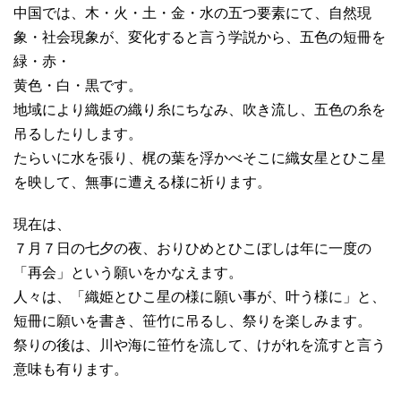
中国では、木・火・土・金・水の五つ要素にて、自然現
象・社会現象が、変化すると言う学説から、五色の短冊を
緑・赤・
黄色・白・黒です。
地域により織姫の織り糸にちなみ、吹き流し、五色の糸を
吊るしたりします。
たらいに水を張り、梶の葉を浮かべそこに織女星とひこ星
を映して、無事に遭える様に祈ります。
現在は、
７月７日の七夕の夜、おりひめとひこぼしは年に一度の
「再会」という願いをかなえます。
人々は、「織姫とひこ星の様に願い事が、叶う様に」と、
短冊に願いを書き、笹竹に吊るし、祭りを楽しみます。
祭りの後は、川や海に笹竹を流して、けがれを流すと言う
意味も有ります。