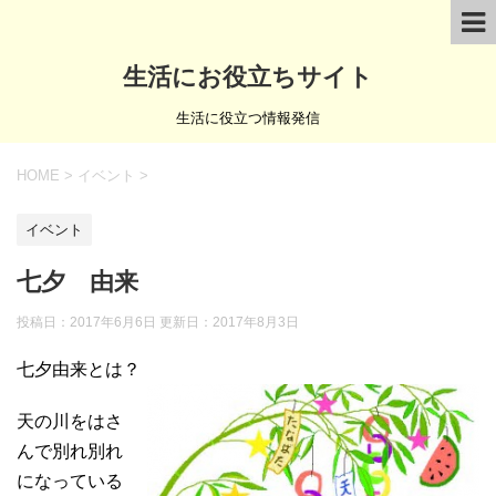
生活にお役立ちサイト
生活に役立つ情報発信
HOME
>
イベント
>
イベント
七夕 由来
投稿日：2017年6月6日 更新日：
2017年8月3日
七夕由来とは？
天の川をはさ
んで別れ別れ
になっている