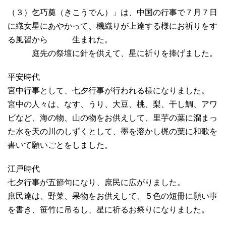
（３）乞巧奠（きこうでん）」は、中国の行事で７月７日
に織女星にあやかって、機織りが上達する様にお祈りをす
る風習から 生まれた。
庭先の祭壇に針を供えて、星に祈りを捧げました。
平安時代
宮中行事として、七夕行事が行われる様になりました。
宮中の人々は、なす、うり、大豆、桃、梨、干し鯛、アワ
ビなど、海の物、山の物をお供えして、里芋の葉に溜まっ
た水を天の川のしずくとして、墨を溶かし梶の葉に和歌を
書いて願いごとをしました。
江戸時代
七夕行事が五節句になり、庶民に広がりました。
庶民達は、野菜、果物をお供えして、５色の短冊に願い事
を書き、笹竹に吊るし、星に祈るお祭りになりました。