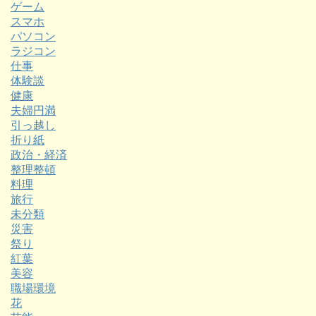
ゲーム
スマホ
パソコン
ラジコン
仕事
体験談
健康
夫婦円満
引っ越し
折り紙
政治・経済
整理整頓
料理
旅行
未分類
災害
祭り
紅葉
美容
職場環境
花