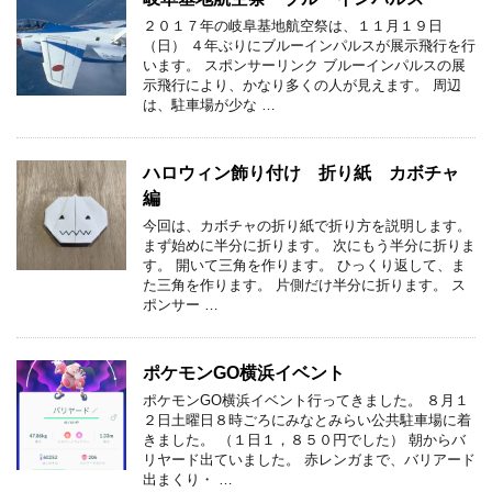
２０１７年の岐阜基地航空祭は、１１月１９日
（日） ４年ぶりにブルーインパルスが展示飛行を行
います。 スポンサーリンク ブルーインパルスの展
示飛行により、かなり多くの人が見えます。 周辺
は、駐車場が少な …
ハロウィン飾り付け 折り紙 カボチャ
編
今回は、カボチャの折り紙で折り方を説明します。
まず始めに半分に折ります。 次にもう半分に折りま
す。 開いて三角を作ります。 ひっくり返して、ま
た三角を作ります。 片側だけ半分に折ります。 ス
ポンサー …
ポケモンGO横浜イベント
ポケモンGO横浜イベント行ってきました。 ８月１
２日土曜日８時ごろにみなとみらい公共駐車場に着
きました。 （１日１，８５０円でした） 朝からバ
リヤード出ていました。 赤レンガまで、バリアード
出まくり・ …