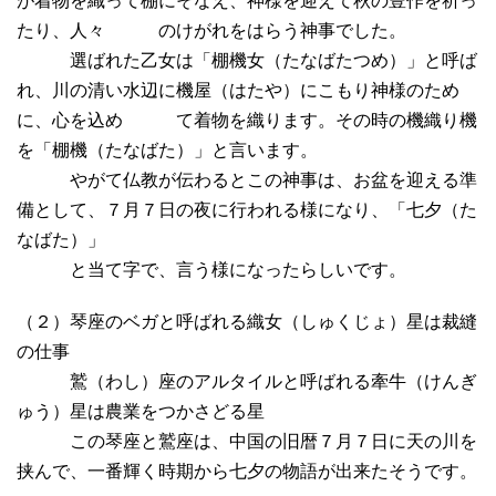
が着物を織って棚にそなえ、神様を迎えて秋の豊作を祈っ
たり、人々 のけがれをはらう神事でした。
選ばれた乙女は「棚機女（たなばたつめ）」と呼ば
れ、川の清い水辺に機屋（はたや）にこもり神様のため
に、心を込め て着物を織ります。その時の機織り機
を「棚機（たなばた）」と言います。
やがて仏教が伝わるとこの神事は、お盆を迎える準
備として、７月７日の夜に行われる様になり、「七夕（た
なばた）」
と当て字で、言う様になったらしいです。
（２）琴座のベガと呼ばれる織女（しゅくじょ）星は裁縫
の仕事
鷲（わし）座のアルタイルと呼ばれる牽牛（けんぎ
ゅう）星は農業をつかさどる星
この琴座と鷲座は、中国の旧暦７月７日に天の川を
挟んで、一番輝く時期から七夕の物語が出来たそうです。