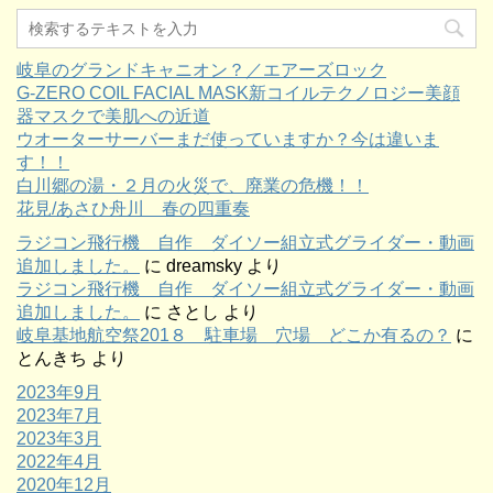
岐阜のグランドキャニオン？／エアーズロック
G-ZERO COIL FACIAL MASK新コイルテクノロジー美顔
器マスクで美肌への近道
ウオーターサーバーまだ使っていますか？今は違いま
す！！
白川郷の湯・２月の火災で、廃業の危機！！
花見/あさひ舟川 春の四重奏
ラジコン飛行機 自作 ダイソー組立式グライダー・動画
追加しました。
に
dreamsky
より
ラジコン飛行機 自作 ダイソー組立式グライダー・動画
追加しました。
に
さとし
より
岐阜基地航空祭201８ 駐車場 穴場 どこか有るの？
に
とんきち
より
2023年9月
2023年7月
2023年3月
2022年4月
2020年12月