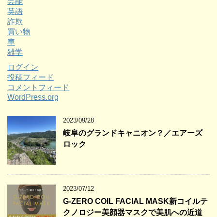
芸能
英語
詐欺
買い物
車
雑学
ログイン
投稿フィード
コメントフィード
WordPress.org
2023/09/28
岐阜のグランドキャニオン？／エアーズ
ロック
2023/07/12
G-ZERO COIL FACIAL MASK新コイルテ
クノロジー美顔器マスクで美肌への近道