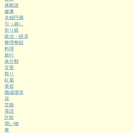
体験談
健康
夫婦円満
引っ越し
折り紙
政治・経済
整理整頓
料理
旅行
未分類
災害
祭り
紅葉
美容
職場環境
花
芸能
英語
詐欺
買い物
車