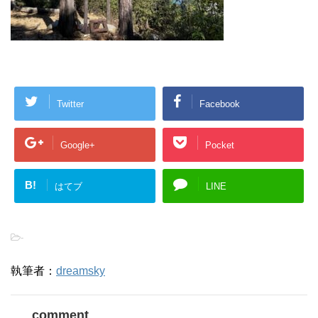
Twitter
Facebook
Google+
Pocket
B!
はてブ
LINE
-
執筆者：
dreamsky
comment