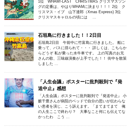
1位 WHAM!-LAST CHRISTMAS クリスマスソン
グの定番は、やはりWHAMに決まり！！！ 2位 ク
リスマス・イブ 山下達郎（Xmas Express) 3位
クリスマスキャロルの頃には …
石垣島に行きました！！2日目
石垣島2日目 午前中に竹富島に行きました。 船に
乗って、バスに揺られて・・・ 詳しくは、こちらか
らどうぞ 私が乗った水牛車です。 上の写真のお兄
さんの歌、三味線演奏が上手でした！！ 街中を散策
しました …
「人生会議」ポスターに批判殺到で『発
送中止』感想
「人生会議」ポスターに批判殺到で『発送中止』 小
籔千豊さんが病院のベッドで自分の思いが伝わらな
い患者を演じ、こう訴えます。「まてまてまて 俺
の人生ここで終わり？ 大事なこと何にも伝えてな
かったわ こう …