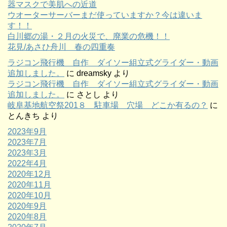
器マスクで美肌への近道
ウオーターサーバーまだ使っていますか？今は違いま
す！！
白川郷の湯・２月の火災で、廃業の危機！！
花見/あさひ舟川 春の四重奏
ラジコン飛行機 自作 ダイソー組立式グライダー・動画
追加しました。
に
dreamsky
より
ラジコン飛行機 自作 ダイソー組立式グライダー・動画
追加しました。
に
さとし
より
岐阜基地航空祭201８ 駐車場 穴場 どこか有るの？
に
とんきち
より
2023年9月
2023年7月
2023年3月
2022年4月
2020年12月
2020年11月
2020年10月
2020年9月
2020年8月