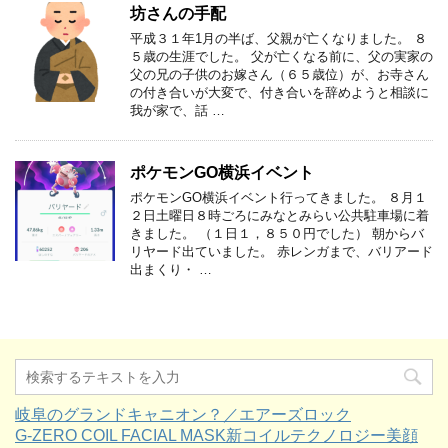
坊さんの手配
平成３１年1月の半ば、父親が亡くなりました。 ８
５歳の生涯でした。 父が亡くなる前に、父の実家の
父の兄の子供のお嫁さん（６５歳位）が、お寺さん
の付き合いが大変で、付き合いを辞めようと相談に
我が家で、話 …
ポケモンGO横浜イベント
ポケモンGO横浜イベント行ってきました。 ８月１
２日土曜日８時ごろにみなとみらい公共駐車場に着
きました。 （１日１，８５０円でした） 朝からバ
リヤード出ていました。 赤レンガまで、バリアード
出まくり・ …
岐阜のグランドキャニオン？／エアーズロック
G-ZERO COIL FACIAL MASK新コイルテクノロジー美顔