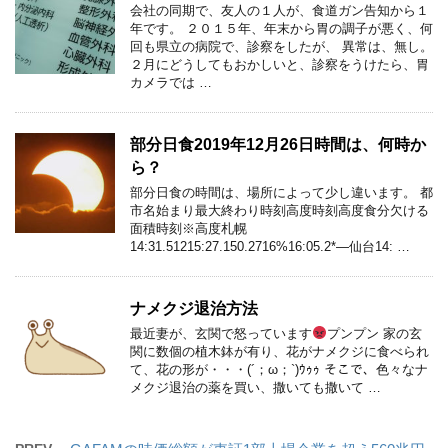
会社の同期で、友人の１人が、食道ガン告知から１
年です。 ２０１５年、年末から胃の調子が悪く、何
回も県立の病院で、診察をしたが、 異常は、無し。
２月にどうしてもおかしいと、診察をうけたら、胃
カメラでは …
部分日食2019年12月26日時間は、何時か
ら？
部分日食の時間は、場所によって少し違います。 都
市名始まり最大終わり時刻高度時刻高度食分欠ける
面積時刻※高度札幌
14:31.51215:27.150.2716%16:05.2*—仙台14: …
ナメクジ退治方法
最近妻が、玄関で怒っています
プンプン 家の玄
関に数個の植木鉢が有り、花がナメクジに食べられ
て、花の形が・・・(´；ω；`)ｳｩｩ そこで、色々なナ
メクジ退治の薬を買い、撒いても撒いて …