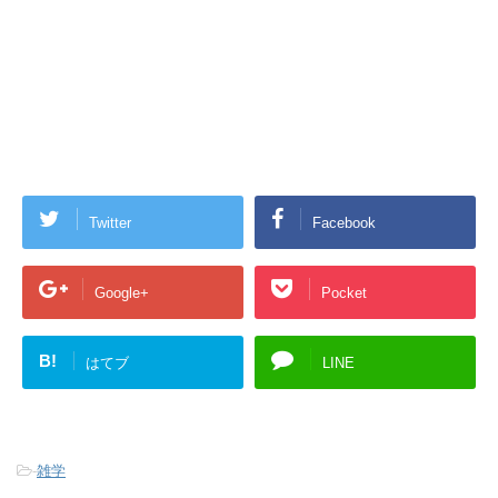
Twitter
Facebook
Google+
Pocket
B!
はてブ
LINE
-
雑学