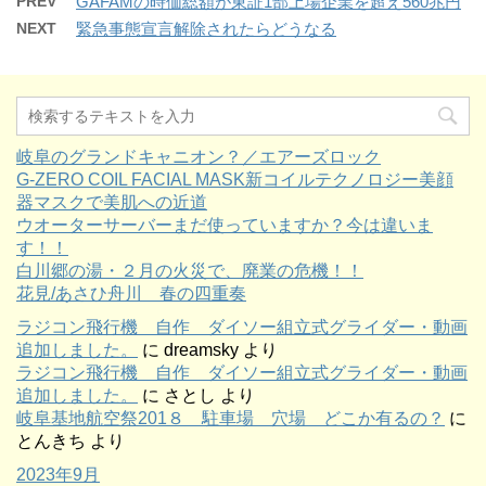
PREV
GAFAMの時価総額が東証1部上場企業を超え560兆円
NEXT
緊急事態宣言解除されたらどうなる
岐阜のグランドキャニオン？／エアーズロック
G-ZERO COIL FACIAL MASK新コイルテクノロジー美顔
器マスクで美肌への近道
ウオーターサーバーまだ使っていますか？今は違いま
す！！
白川郷の湯・２月の火災で、廃業の危機！！
花見/あさひ舟川 春の四重奏
ラジコン飛行機 自作 ダイソー組立式グライダー・動画
追加しました。
に
dreamsky
より
ラジコン飛行機 自作 ダイソー組立式グライダー・動画
追加しました。
に
さとし
より
岐阜基地航空祭201８ 駐車場 穴場 どこか有るの？
に
とんきち
より
2023年9月