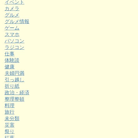
イベント
カメラ
グルメ
グルメ情報
ゲーム
スマホ
パソコン
ラジコン
仕事
体験談
健康
夫婦円満
引っ越し
折り紙
政治・経済
整理整頓
料理
旅行
未分類
災害
祭り
紅葉