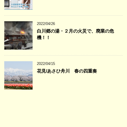
2022/04/26
白川郷の湯・２月の火災で、廃業の危
機！！
2022/04/15
花見/あさひ舟川 春の四重奏