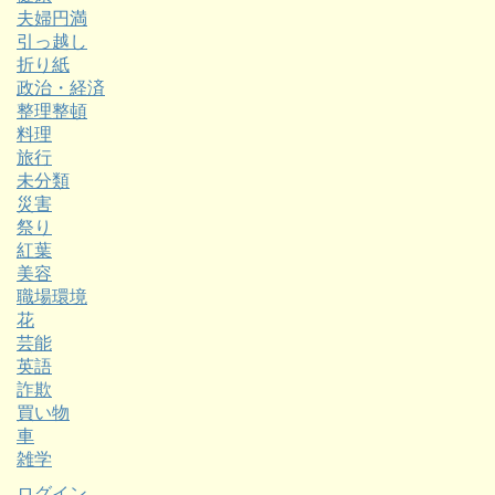
夫婦円満
引っ越し
折り紙
政治・経済
整理整頓
料理
旅行
未分類
災害
祭り
紅葉
美容
職場環境
花
芸能
英語
詐欺
買い物
車
雑学
ログイン