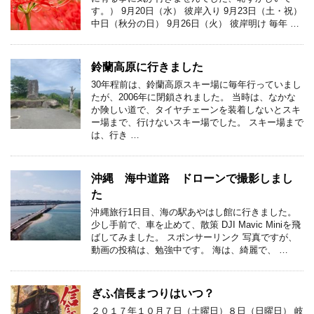
す。） 9月20日（水） 彼岸入り 9月23日（土・祝）
中日（秋分の日） 9月26日（火） 彼岸明け 毎年 …
鈴蘭高原に行きました
30年程前は、鈴蘭高原スキー場に毎年行っていまし
たが、2006年に閉鎖されました。 当時は、なかな
か険しい道で、タイヤチェーンを装着しないとスキ
ー場まで、行けないスキー場でした。 スキー場まで
は、行き …
沖縄 海中道路 ドローンで撮影しまし
た
沖縄旅行1日目、海の駅あやはし館に行きました。
少し手前で、車を止めて、散策 DJI Mavic Miniを飛
ばしてみました。 スポンサーリンク 写真ですが、
動画の投稿は、勉強中です。 海は、綺麗で、 …
ぎふ信長まつりはいつ？
２０１７年１０月７日（土曜日）８日（日曜日） 岐