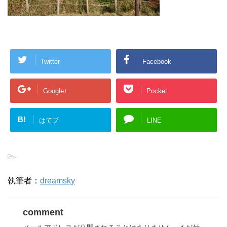
Twitter
Facebook
Google+
Pocket
B!
はてブ
LINE
-
執筆者：
dreamsky
comment