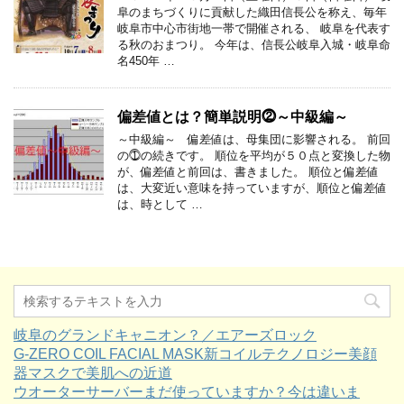
阜のまちづくりに貢献した織田信長公を称え、毎年
岐阜市中心市街地一帯で開催される、 岐阜を代表す
る秋のおまつり。 今年は、信長公岐阜入城・岐阜命
名450年 …
偏差値とは？簡単説明⓶～中級編～
～中級編～ 偏差値は、母集団に影響される。 前回
の⓵の続きです。 順位を平均が５０点と変換した物
が、偏差値と前回は、書きました。 順位と偏差値
は、大変近い意味を持っていますが、順位と偏差値
は、時として …
岐阜のグランドキャニオン？／エアーズロック
G-ZERO COIL FACIAL MASK新コイルテクノロジー美顔
器マスクで美肌への近道
ウオーターサーバーまだ使っていますか？今は違いま