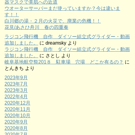
器マスクで美肌への近道
ウオーターサーバーまだ使っていますか？今は違いま
す！！
白川郷の湯・２月の火災で、廃業の危機！！
花見/あさひ舟川 春の四重奏
ラジコン飛行機 自作 ダイソー組立式グライダー・動画
追加しました。
に
dreamsky
より
ラジコン飛行機 自作 ダイソー組立式グライダー・動画
追加しました。
に
さとし
より
岐阜基地航空祭201８ 駐車場 穴場 どこか有るの？
に
とんきち
より
2023年9月
2023年7月
2023年3月
2022年4月
2020年12月
2020年11月
2020年10月
2020年9月
2020年8月
2020年7月