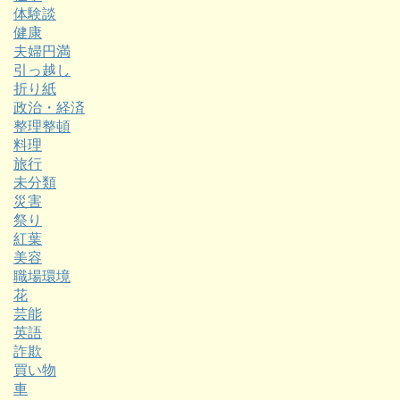
体験談
健康
夫婦円満
引っ越し
折り紙
政治・経済
整理整頓
料理
旅行
未分類
災害
祭り
紅葉
美容
職場環境
花
芸能
英語
詐欺
買い物
車