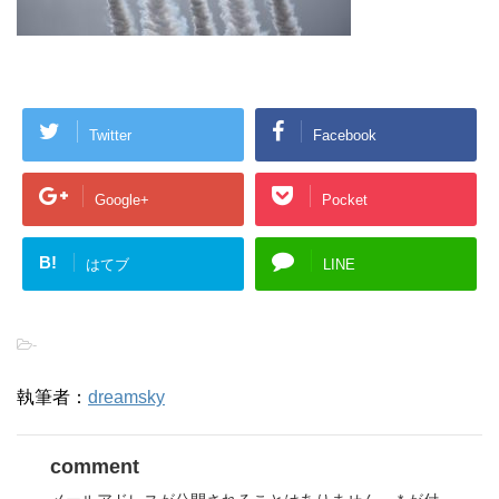
Twitter
Facebook
Google+
Pocket
B!
はてブ
LINE
-
執筆者：
dreamsky
comment