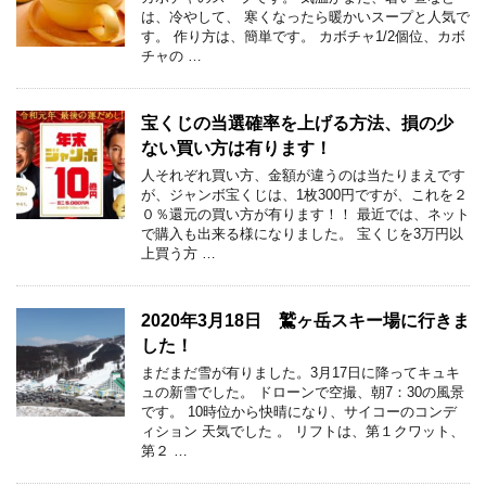
は、冷やして、 寒くなったら暖かいスープと人気で
す。 作り方は、簡単です。 カボチャ1/2個位、カボ
チャの …
宝くじの当選確率を上げる方法、損の少
ない買い方は有ります！
人それぞれ買い方、金額が違うのは当たりまえです
が、ジャンボ宝くじは、1枚300円ですが、これを２
０％還元の買い方が有ります！！ 最近では、ネット
で購入も出来る様になりました。 宝くじを3万円以
上買う方 …
2020年3月18日 鷲ヶ岳スキー場に行きま
した！
まだまだ雪が有りました。3月17日に降ってキュキ
ュの新雪でした。 ドローンで空撮、朝7：30の風景
です。 10時位から快晴になり、サイコーのコンデ
ィション 天気でした 。 リフトは、第１クワット、
第２ …