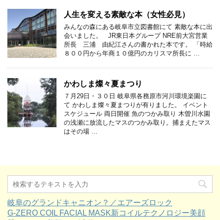
人生を変える素敵な本（女性必見）
みんなの森にある岐阜市立図書館にて 素敵な本に出
会いました。 JR東日本グループ NRE前大宮営業
所長 三浦 由紀江さんの書かれた本です。 「時給
８００円から年商１０億円のカリスマ所長に …
かわしま燦々夏まつり
７月29日・３０日 岐阜県各務原市河川環境楽園に
て かわしま燦々夏まつりが有りました。 イベント
スケジュール 両日開催 魚のつかみ取り 木曽川水園
の浅瀬に放流したマスのつかみ取り。捕まえたマス
はその場 …
岐阜のグランドキャニオン？／エアーズロック
G-ZERO COIL FACIAL MASK新コイルテクノロジー美顔