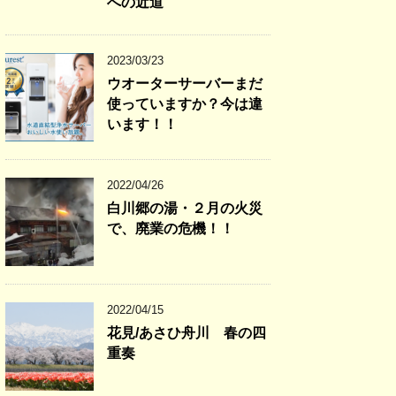
への近道
2023/03/23
ウオーターサーバーまだ
使っていますか？今は違
います！！
2022/04/26
白川郷の湯・２月の火災
で、廃業の危機！！
2022/04/15
花見/あさひ舟川 春の四
重奏