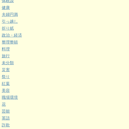
体験談
健康
夫婦円満
引っ越し
折り紙
政治・経済
整理整頓
料理
旅行
未分類
災害
祭り
紅葉
美容
職場環境
花
芸能
英語
詐欺