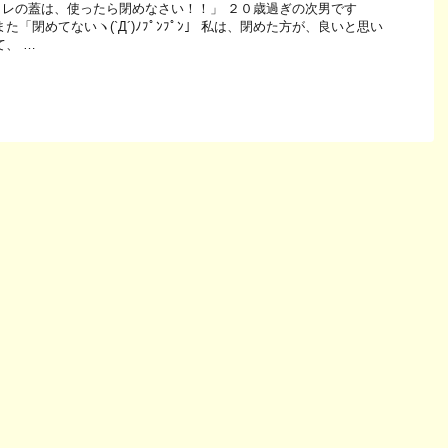
レの蓋は、使ったら閉めなさい！！」 ２０歳過ぎの次男です
た「閉めてないヽ(`Д´)ﾉﾌﾟﾝﾌﾟﾝ」 私は、閉めた方が、良いと思い
て、 …