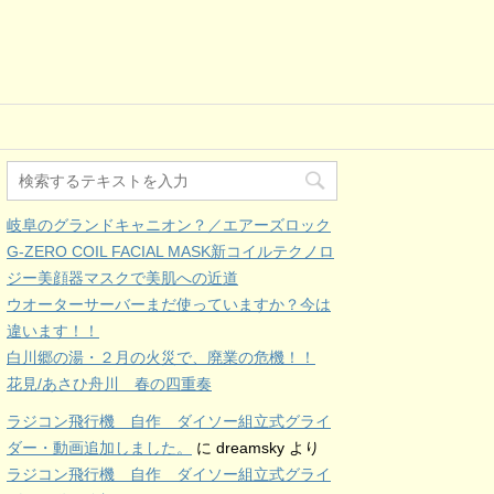
岐阜のグランドキャニオン？／エアーズロック
G-ZERO COIL FACIAL MASK新コイルテクノロ
ジー美顔器マスクで美肌への近道
ウオーターサーバーまだ使っていますか？今は
違います！！
白川郷の湯・２月の火災で、廃業の危機！！
花見/あさひ舟川 春の四重奏
ラジコン飛行機 自作 ダイソー組立式グライ
ダー・動画追加しました。
に
dreamsky
より
ラジコン飛行機 自作 ダイソー組立式グライ