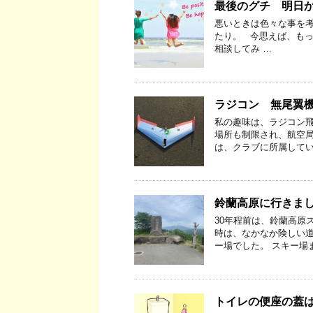
最後のグチ 明日
悪いときは色々な事を考
たり。 今思えば、も
相談してみ …
ラジコン 無尾翼
私の趣味は、ラジコン飛
場所も制限され、航空局
は、クラブに所属してい
鈴蘭高原に行きま
30年程前は、鈴蘭高原
時は、なかなか険しい
ー場でした。 スキー場
トイレの便座の蓋