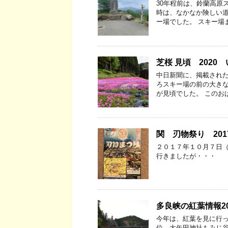
30年程前は、鈴蘭高原
時は、なかなか険しい
ー場でした。 スキー場
芝桜 見頃 2020
中日新聞に、掲載された
ろスキー場の前の大きな
が見頃でした。 このお
関 刃物祭り 20
２０１７年１０月７日（
行きましたが・・・ 
多良峡の紅葉情報201
今年は、紅葉を見に行っ
位 大矢田神社もみじ谷