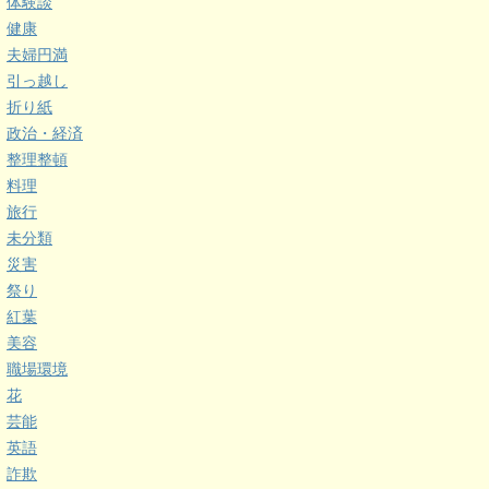
体験談
健康
夫婦円満
引っ越し
折り紙
政治・経済
整理整頓
料理
旅行
未分類
災害
祭り
紅葉
美容
職場環境
花
芸能
英語
詐欺