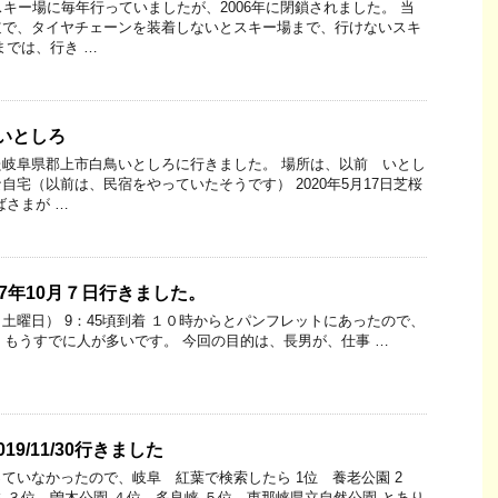
スキー場に毎年行っていましたが、2006年に閉鎖されました。 当
道で、タイヤチェーンを装着しないとスキー場まで、行けないスキ
までは、行き …
 いとしろ
岐阜県郡上市白鳥いとしろに行きました。 場所は、以前 いとし
自宅（以前は、民宿をやっていたそうです） 2020年5月17日芝桜
ばさまが …
17年10月７日行きました。
土曜日） 9：45頃到着 １０時からとパンフレットにあったので、
もうすでに人が多いです。 今回の目的は、長男が、仕事 …
9/11/30行きました
ていなかったので、岐阜 紅葉で検索したら 1位 養老公園 2
 ３位 曽木公園 ４位 多良峡 ５位 恵那峡県立自然公園 とあり