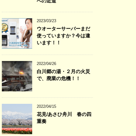
への近道
2023/03/23
ウオーターサーバーまだ
使っていますか？今は違
います！！
2022/04/26
白川郷の湯・２月の火災
で、廃業の危機！！
2022/04/15
花見/あさひ舟川 春の四
重奏