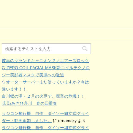
岐阜のグランドキャニオン？／エアーズロック
G-ZERO COIL FACIAL MASK新コイルテクノロ
ジー美顔器マスクで美肌への近道
ウオーターサーバーまだ使っていますか？今は
違います！！
白川郷の湯・２月の火災で、廃業の危機！！
花見/あさひ舟川 春の四重奏
ラジコン飛行機 自作 ダイソー組立式グライ
ダー・動画追加しました。
に
dreamsky
より
ラジコン飛行機 自作 ダイソー組立式グライ