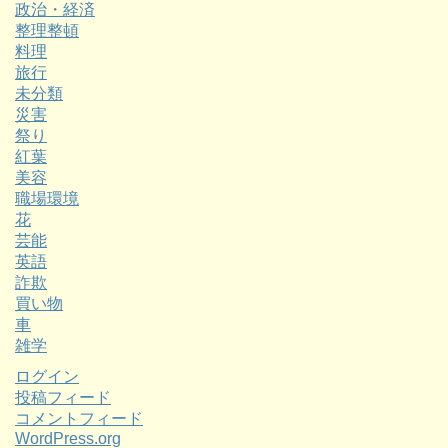
政治・経済
整理整頓
料理
旅行
未分類
災害
祭り
紅葉
美容
職場環境
花
芸能
英語
詐欺
買い物
車
雑学
ログイン
投稿フィード
コメントフィード
WordPress.org