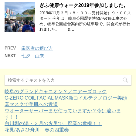
ぎふ健康ウォーク2019年参加しました。
2019年11月３日（８：００～受付開始）９：００ス
タート 今年は、岐阜公園歴史博物が改修工事のた
め、岐阜公園総合案内所の駐車場で、開会式が行わ
れました。 & …
PREV
歯医者の選び方
NEXT
七夕 由来
岐阜のグランドキャニオン？／エアーズロック
G-ZERO COIL FACIAL MASK新コイルテクノロジー美顔
器マスクで美肌への近道
ウオーターサーバーまだ使っていますか？今は違いま
す！！
白川郷の湯・２月の火災で、廃業の危機！！
花見/あさひ舟川 春の四重奏