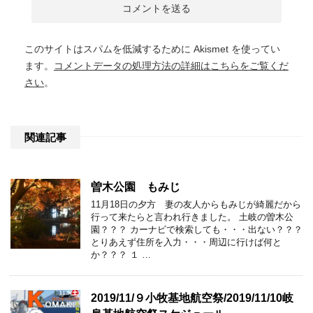
このサイトはスパムを低減するために Akismet を使ってい
ます。
コメントデータの処理方法の詳細はこちらをご覧くだ
さい
。
関連記事
曽木公園 もみじ
11月18日の夕方 妻の友人からもみじが綺麗だから
行って来たらと言われ行きました。 土岐の曽木公
園？？？ カーナビで検索しても・・・出ない？？？
とりあえず住所を入力・・・周辺に行けば何と
か？？？ １ …
2019/11/９小牧基地航空祭/2019/11/10岐