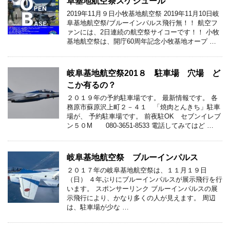
阜基地航空祭スケジュール
2019年11月９日小牧基地航空祭 2019年11月10日岐
阜基地航空祭/ブルーインパルス飛行無！！ 航空フ
ァンには、2日連続の航空祭サイコーです！！ 小牧
基地航空祭は、開庁60周年記念小牧基地オープ …
岐阜基地航空祭201８ 駐車場 穴場 ど
こか有るの？
２０１９年の予約駐車場です。 最新情報です。 各
務原市蘇原沢上町２－４１ 「焼肉とんきち」駐車
場が、 予約駐車場です。 前夜駐OK セブンイレブ
ン５０M 080-3651-8533 電話してみてはど …
岐阜基地航空祭 ブルーインパルス
２０１７年の岐阜基地航空祭は、１１月１９日
（日） ４年ぶりにブルーインパルスが展示飛行を行
います。 スポンサーリンク ブルーインパルスの展
示飛行により、かなり多くの人が見えます。 周辺
は、駐車場が少な …