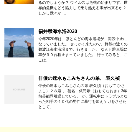
るのでしょうか？ ウイルスは危機の始まりです、世
界的危機をどう協力して乗り越える事が出来るか？
しかし我々が …
福井県海水浴2020
今年2020年は、ほとんどの海水浴場が、開設中止に
なっていました。 せっかく来たので、舞鶴の近くの
難波江海水浴場まで、行きました。 なんと駐車場に
車が３０台程止まっていました。 行ってみると、こ
こは、 …
俳優の速水もこみちさんの弟、 表久禎
俳優の速水もこみちさんの弟 表久禎（おもて ひさ
よし）２８歳 。 芸名、俵尚希（おもてなおき）3年
前芸能界引退している。 が、運転中にトラブルとな
った相手の４０代の男性に暴行を加えケガをさせた
として、 …