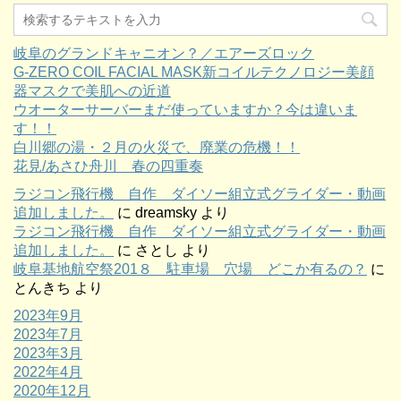
岐阜のグランドキャニオン？／エアーズロック
G-ZERO COIL FACIAL MASK新コイルテクノロジー美顔
器マスクで美肌への近道
ウオーターサーバーまだ使っていますか？今は違いま
す！！
白川郷の湯・２月の火災で、廃業の危機！！
花見/あさひ舟川 春の四重奏
ラジコン飛行機 自作 ダイソー組立式グライダー・動画
追加しました。
に
dreamsky
より
ラジコン飛行機 自作 ダイソー組立式グライダー・動画
追加しました。
に
さとし
より
岐阜基地航空祭201８ 駐車場 穴場 どこか有るの？
に
とんきち
より
2023年9月
2023年7月
2023年3月
2022年4月
2020年12月