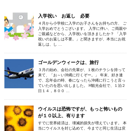
入学祝い お返し 必要
４月から小学校に入学のお子さんをお持ちの方、 ご
入学おめでとうございます。 入学に伴い、ご両親や
ご親戚などから、入学祝いを頂きましたか？ 「入学
祝いのお返しは不要。」と聞きますが、本当にお祝
返しは、し …
ゴールデンウィークは、旅行
３月の始め、会社の先輩が、１枚のチラシを持って
来て、「お～い沖縄に行くぞー。」 年末、好き連
で、忘年会の時、春になったら沖縄に行こうと言っ
ていたのを思い出しました。 H観光会社で、１泊２
日１４，８００ …
ウイルスは恐怖ですが、もっと怖いもの
が１０以上、有ります
すでに世界経済は、壊滅的損失が増えています。 本
当にウイルスを封じ込めて、今までと同じ生活は戻