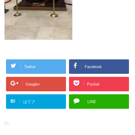
Twitter
Facebook
Google+
Pocket
B!
はてブ
LINE
-