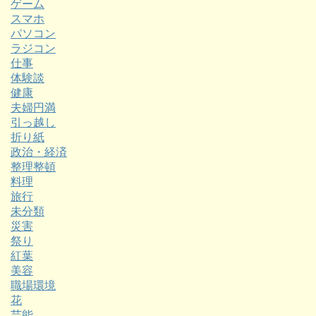
ゲーム
スマホ
パソコン
ラジコン
仕事
体験談
健康
夫婦円満
引っ越し
折り紙
政治・経済
整理整頓
料理
旅行
未分類
災害
祭り
紅葉
美容
職場環境
花
芸能