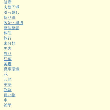
健康
夫婦円満
引っ越し
折り紙
政治・経済
整理整頓
料理
旅行
未分類
災害
祭り
紅葉
美容
職場環境
花
芸能
英語
詐欺
買い物
車
雑学