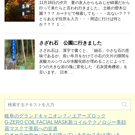
11月18日の夕方 妻の友人からもみじが綺麗だから
行って来たらと言われ行きました。 土岐の曽木公
園？？？ カーナビで検索しても・・・出ない？？？
とりあえず住所を入力・・・周辺に行けば何と
か？？？ １ …
さざれ石 公園に行きました
さざれ石は、漢字で書くと、「細石」小さな石の意
味であるが、長い年月をかけて小石の欠片の隙間を
炭酸カルシウムや水酸化鉄が埋めることによって、
1つの大きな岩の塊に変化した「石灰質角礫岩」を
言います。 日本 …
岐阜のグランドキャニオン？／エアーズロック
G-ZERO COIL FACIAL MASK新コイルテクノロジー美顔
器マスクで美肌への近道
ウオーターサーバーまだ使っていますか？今は違いま