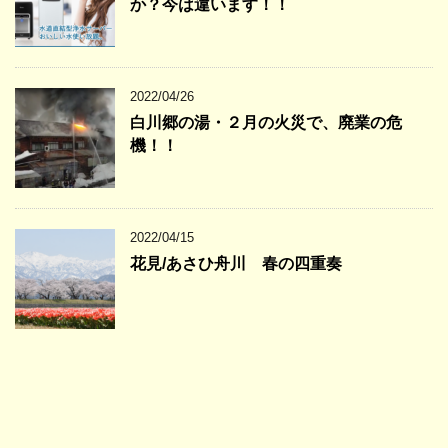
か？今は違います！！
2022/04/26
白川郷の湯・２月の火災で、廃業の危
機！！
2022/04/15
花見/あさひ舟川 春の四重奏