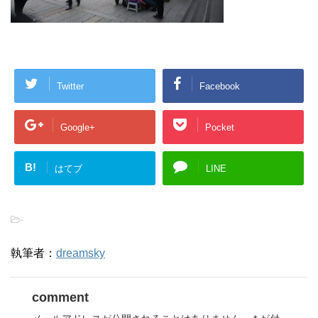
Twitter
Facebook
Google+
Pocket
B!
はてブ
LINE
-
執筆者：
dreamsky
comment