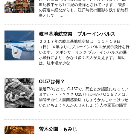
世紀後半から17世紀の発祥とされています。 幾多
の変遷を経ながらも、江戸時代の面影を残す伝統行
事として、 …
岐阜基地航空祭 ブルーインパルス
２０１７年の岐阜基地航空祭は、１１月１９日
（日） ４年ぶりにブルーインパルスが展示飛行を行
います。 スポンサーリンク ブルーインパルスの展
示飛行により、かなり多くの人が見えます。 周辺
は、駐車場が少な …
O157は何？
最近TVなどで、O-157で、死亡とか話題になってい
ますが・・・？？？ O157とは何か? O１５７とは、
腸管出血性大腸菌感染症（ちょうかんしゅっけつせ
いだいちょうきんかんせんしょう) 人や家畜の腸管
…
曽木公園 もみじ