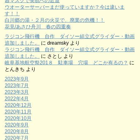
器マスクで美肌への近道
ウオーターサーバーまだ使っていますか？今は違いま
す！！
白川郷の湯・２月の火災で、廃業の危機！！
花見/あさひ舟川 春の四重奏
ラジコン飛行機 自作 ダイソー組立式グライダー・動画
追加しました。
に
dreamsky
より
ラジコン飛行機 自作 ダイソー組立式グライダー・動画
追加しました。
に
さとし
より
岐阜基地航空祭201８ 駐車場 穴場 どこか有るの？
に
とんきち
より
2023年9月
2023年7月
2023年3月
2022年4月
2020年12月
2020年11月
2020年10月
2020年9月
2020年8月
2020年7月