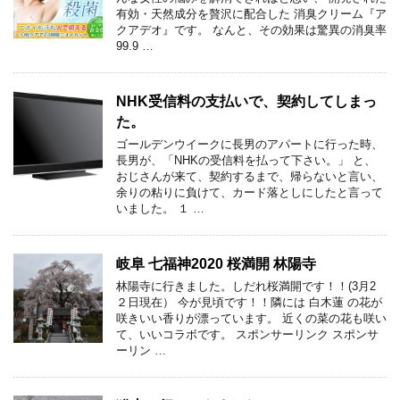
有効・天然成分を贅沢に配合した 消臭クリーム『ア
クアデオ』です。 なんと、その効果は驚異の消臭率
99.9 …
NHK受信料の支払いで、契約してしまっ
た。
ゴールデンウイークに長男のアパートに行った時、
長男が、「NHKの受信料を払って下さい。」 と、
おじさんが来て、契約するまで、帰らないと言い、
余りの粘りに負けて、カード落としにしたと言って
いました。 １ …
岐阜 七福神2020 桜満開 林陽寺
林陽寺に行きました。しだれ桜満開です！！(3月2
２日現在） 今が見頃です！！隣には 白木蓮 の花が
咲きいい香りが漂っています。 近くの菜の花も咲い
て、いいコラボです。 スポンサーリンク スポンサ
ーリン …