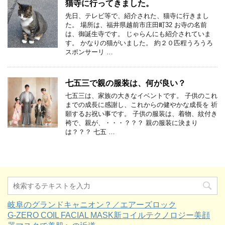
猫寺に行ってきました。
先日、テレビ等で、紹介された、猫寺に行きまし
た。 場所は、福井県越前市庄田町32 お寺の名前
は、御誕生寺です。 じゃらんにも紹介されていま
す。 かなりの猫がいました。 約２０匹程うろうろ
スポンサーリ …
七五三で親の服装は、何が良い？
七五三は、家族の大きなイベントです。 子供のこれ
までの成長に感謝し、これからの健やかな成長を 祈
願するお祝い事です。 子供の服装は、着物、紋付き
袴で、親が、・・・？？？ 親の服装に決まり
は？？？ 七五 …
岐阜のグランドキャニオン？／エアーズロック
G-ZERO COIL FACIAL MASK新コイルテクノロジー美顔