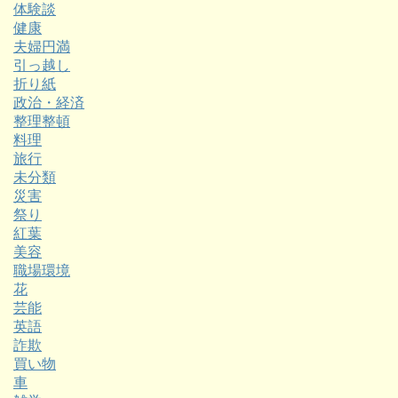
体験談
健康
夫婦円満
引っ越し
折り紙
政治・経済
整理整頓
料理
旅行
未分類
災害
祭り
紅葉
美容
職場環境
花
芸能
英語
詐欺
買い物
車