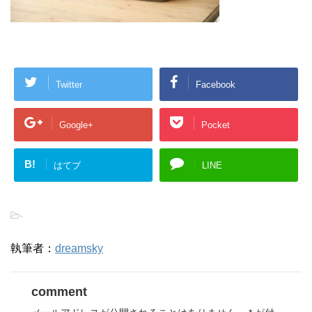
Twitter
Facebook
Google+
Pocket
B!
はてブ
LINE
-
執筆者：
dreamsky
comment