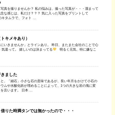
め
写真を撮りませんか？ 私の悩みは、撮った写真が・・・溜まって
念な感じは、私だけ？？？ 気に入った写真をプリントして
のキタムラで、フォト …
（トキメキあり）
にいきませんか」とラインあり。 昨日、またまた会社のことで心
 気遣って。 嬉しいのは決まってる
明るく元気、特に嫌なこ
行きました
くと、「細石」小さな石の意味であるが、長い年月をかけて小石の
シウムや水酸化鉄が埋めることによって、1つの大きな岩の塊に変
を言います。 日本 …
、借りた時満タンでは無かったので・・・