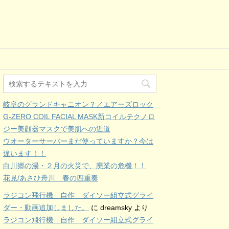
岐阜のグランドキャニオン？／エアーズロック
G-ZERO COIL FACIAL MASK新コイルテクノロ
ジー美顔器マスクで美肌への近道
ウオーターサーバーまだ使っていますか？今は
違います！！
白川郷の湯・２月の火災で、廃業の危機！！
花見/あさひ舟川 春の四重奏
ラジコン飛行機 自作 ダイソー組立式グライ
ダー・動画追加しました。
に
dreamsky
より
ラジコン飛行機 自作 ダイソー組立式グライ