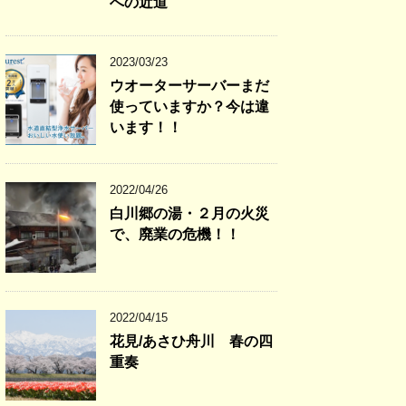
への近道
2023/03/23
ウオーターサーバーまだ
使っていますか？今は違
います！！
2022/04/26
白川郷の湯・２月の火災
で、廃業の危機！！
2022/04/15
花見/あさひ舟川 春の四
重奏