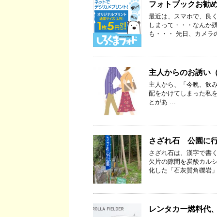
フォトブックお勧
最近は、スマホで、良く
しまって・・・なんか残
も・・・ 先日、カメラ
主人からのお誘い
主人から、「今晩、飲み
配をかけてしまった私を
とがあ …
さざれ石 公園に
さざれ石は、漢字で書
欠片の隙間を炭酸カル
化した「石灰質角礫岩」
レンタカー燃料代