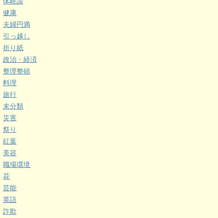
体験談
健康
夫婦円満
引っ越し
折り紙
政治・経済
整理整頓
料理
旅行
未分類
災害
祭り
紅葉
美容
職場環境
花
芸能
英語
詐欺