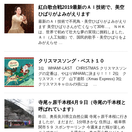
紅白歌合戦2019最新のＡＩ技術で、美空
ひばりがよみがえります
最新のＡＩ技術で不死鳥・美空ひばりがよみがえり
ます 美空ひばりさんが亡くなって30年…。 ＮＨＫ
は、世界で初めて壮大な夢の実現に挑戦しました。
ＡＩ（人工知能）で、国民的歌手・美空ひばりをよ
みがえらせ …
クリスマスソング・ベスト１０
1位 WHAM!-LAST CHRISTMAS クリスマスソン
グの定番は、やはりWHAMに決まり！！！ 2位 ク
リスマス・イブ 山下達郎（Xmas Express) 3位
クリスマスキャロルの頃には …
寺尾ヶ原千本桜4月９日（寺尾の千本桜と
呼ばれています）
昨日、奥長良川県立自然公園 寺尾ヶ原千本桜に行き
ましたが、まだまだ、1分咲きかな 住所は、岐阜県
関市５９ スポンサーリンク 今週末まだ桜が楽しめ