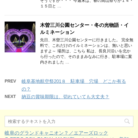
そうですが・・・ 今週末は、春の高山祭りが１４・
１５日と …
木曽三川公園センター・冬の光物語・イ
ルミネーション
先日、木曽三川公園センターに行きました。 完全無
料で、これだけのイルミネーションは、無いと思い
ますよ～ 場所は、こちら 私は、長良川沿いを北か
ら行ったので、そのままみなみに行き、駐車場に案
内されました …
PREV
岐阜基地航空祭201８ 駐車場 穴場 どこか有る
の？
NEXT
納豆の賞味期限は、切れていても大丈夫？
岐阜のグランドキャニオン？／エアーズロック