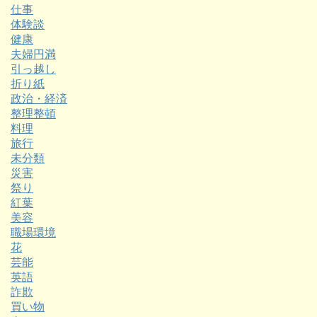
仕事
体験談
健康
夫婦円満
引っ越し
折り紙
政治・経済
整理整頓
料理
旅行
未分類
災害
祭り
紅葉
美容
職場環境
花
芸能
英語
詐欺
買い物