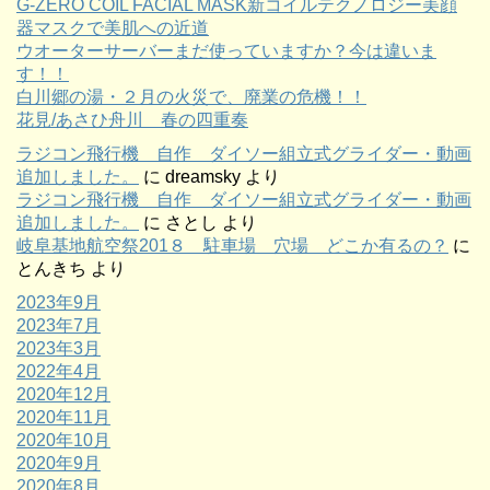
G-ZERO COIL FACIAL MASK新コイルテクノロジー美顔
器マスクで美肌への近道
ウオーターサーバーまだ使っていますか？今は違いま
す！！
白川郷の湯・２月の火災で、廃業の危機！！
花見/あさひ舟川 春の四重奏
ラジコン飛行機 自作 ダイソー組立式グライダー・動画
追加しました。
に
dreamsky
より
ラジコン飛行機 自作 ダイソー組立式グライダー・動画
追加しました。
に
さとし
より
岐阜基地航空祭201８ 駐車場 穴場 どこか有るの？
に
とんきち
より
2023年9月
2023年7月
2023年3月
2022年4月
2020年12月
2020年11月
2020年10月
2020年9月
2020年8月