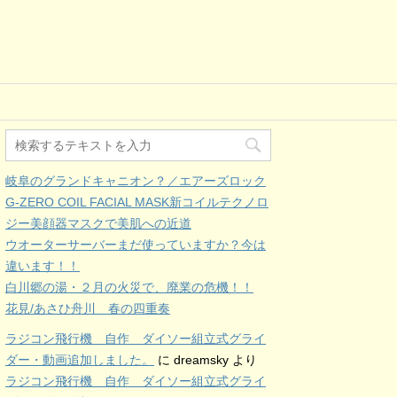
岐阜のグランドキャニオン？／エアーズロック
G-ZERO COIL FACIAL MASK新コイルテクノロ
ジー美顔器マスクで美肌への近道
ウオーターサーバーまだ使っていますか？今は
違います！！
白川郷の湯・２月の火災で、廃業の危機！！
花見/あさひ舟川 春の四重奏
ラジコン飛行機 自作 ダイソー組立式グライ
ダー・動画追加しました。
に
dreamsky
より
ラジコン飛行機 自作 ダイソー組立式グライ