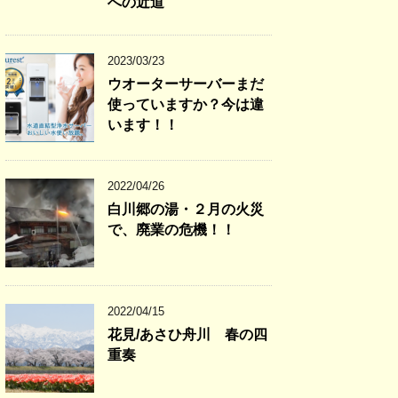
への近道
2023/03/23
ウオーターサーバーまだ
使っていますか？今は違
います！！
2022/04/26
白川郷の湯・２月の火災
で、廃業の危機！！
2022/04/15
花見/あさひ舟川 春の四
重奏