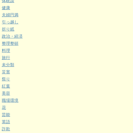
体験談
健康
夫婦円満
引っ越し
折り紙
政治・経済
整理整頓
料理
旅行
未分類
災害
祭り
紅葉
美容
職場環境
花
芸能
英語
詐欺