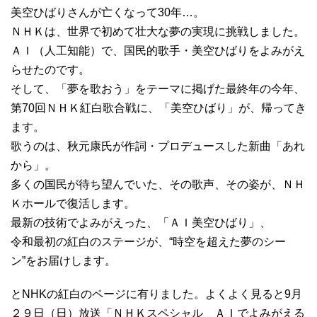
美空ひばりさんが亡くなって30年…。
ＮＨＫは、世界で初めて壮大な夢の実現に挑戦しました。
ＡＩ（人工知能）で、国民的歌手・美空ひばりをよみがえ
らせたのです。
そして、「夢を歌おう」をテーマに掲げた最終年の今年、
第70回ＮＨＫ紅白歌合戦に、「美空ひばり」が、帰ってき
ます。
歌うのは、秋元康氏が作詞・プロデュースした新曲「あれ
から」。
多くの国民が待ち望んでいた、その歌声、その姿が、ＮＨ
Ｋホールで復活します。
最新の技術でよみがえった、「ＡＩ美空ひばり」、
令和最初の紅白のステージが、“時空を超えた夢のシー
ン”をお届けします。
とNHKの紅白のページに有りました。よくよく見ると9月
２９日（日）放送「ＮＨＫスペシャル ＡＩでよみがえる