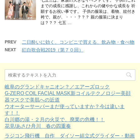
七五三は、家族の大きなイベントです。 子供のこれ
までの成長に感謝し、これからの健やかな成長を 祈
願するお祝い事です。 子供の服装は、着物、紋付き
袴で、親が、・・・？？？ 親の服装に決まり
は？？？ 七五 …
PREV
二日酔いに効く、コンビニで買える、飲み物・食べ物
NEXT
紅白歌合戦2019（第７０回）
岐阜のグランドキャニオン？／エアーズロック
G-ZERO COIL FACIAL MASK新コイルテクノロジー美顔
器マスクで美肌への近道
ウオーターサーバーまだ使っていますか？今は違いま
す！！
白川郷の湯・２月の火災で、廃業の危機！！
花見/あさひ舟川 春の四重奏
ラジコン飛行機 自作 ダイソー組立式グライダー・動画