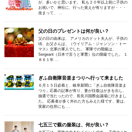
が、多いかと思います。 私も２０年以上前に子供の
お祝いで、神社に、行った覚えが有りますが・・・
改まって、 …
父の日のプレゼントは何が良い？
父の日の由来は、 アメリカのドット夫人が、子供の
頃、お父さんは、（ウイリアム・ジャンソン・トー
マス）北軍の軍人でした。 軍隊での階級は、
Sergeant（日本で言うと軍曹）位の階級でした。 １
８６１年 …
ぎふ自衛隊音楽まつりへ行って来ました
６月１５日必着と、岐阜新聞に「ぎふ自衛隊音楽ま
つり」応募の記事が有り、妻が往復はがきを出し、
抽選で当たったので、長良川国際会議場に行きまし
た。 応募者が多く外れた方もみえた様です、妻は、
実家の住所にも …
七五三で親の服装は、何が良い？