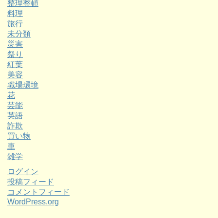
整理整頓
料理
旅行
未分類
災害
祭り
紅葉
美容
職場環境
花
芸能
英語
詐欺
買い物
車
雑学
ログイン
投稿フィード
コメントフィード
WordPress.org