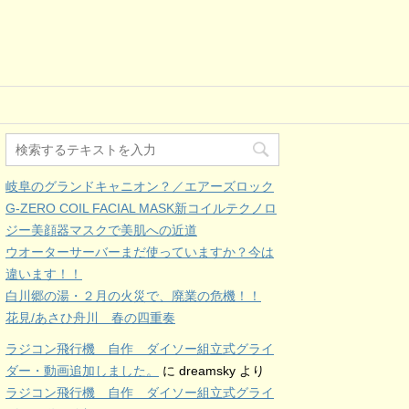
岐阜のグランドキャニオン？／エアーズロック
G-ZERO COIL FACIAL MASK新コイルテクノロ
ジー美顔器マスクで美肌への近道
ウオーターサーバーまだ使っていますか？今は
違います！！
白川郷の湯・２月の火災で、廃業の危機！！
花見/あさひ舟川 春の四重奏
ラジコン飛行機 自作 ダイソー組立式グライ
ダー・動画追加しました。
に
dreamsky
より
ラジコン飛行機 自作 ダイソー組立式グライ