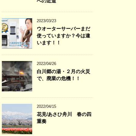
への近道
2023/03/23
ウオーターサーバーまだ
使っていますか？今は違
います！！
2022/04/26
白川郷の湯・２月の火災
で、廃業の危機！！
2022/04/15
花見/あさひ舟川 春の四
重奏