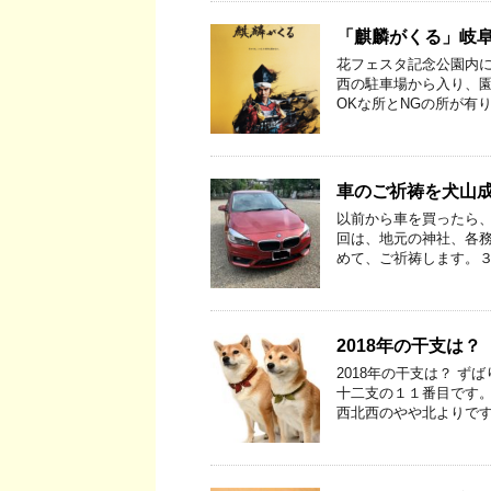
「麒麟がくる」岐
花フェスタ記念公園内に
西の駐車場から入り、園
OKな所とNGの所が有り
車のご祈祷を犬山成
以前から車を買ったら、
回は、地元の神社、各務
めて、ご祈祷します。３
2018年の干支は？
2018年の干支は？ ず
十二支の１１番目です。
西北西のやや北よりです