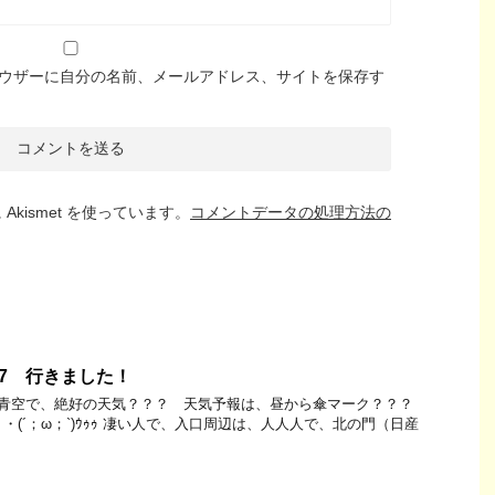
ウザーに自分の名前、メールアドレス、サイトを保存す
kismet を使っています。
コメントデータの処理方法の
17 行きました！
朝は、青空で、絶好の天気？？？ 天気予報は、昼から傘マーク？？？
・(´；ω；`)ｳｩｩ 凄い人で、入口周辺は、人人人で、北の門（日産