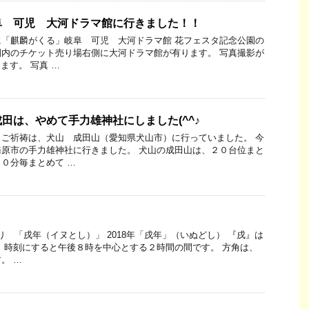
阜 可児 大河ドラマ館に行きました！！
「麒麟がくる」岐阜 可児 大河ドラマ館 花フェスタ記念公園の
内のチケット売り場右側に大河ドラマ館が有ります。 写真撮影が
ます。 写真 …
田は、やめて手力雄神社にしました(^^♪
ご祈祷は、犬山 成田山（愛知県犬山市）に行っていました。 今
原市の手力雄神社に行きました。 犬山の成田山は、２０台位まと
０分毎まとめて …
ばり 「戌年（イヌとし）」 2018年「戌年」（いぬどし） 『戌』は
 時刻にすると午後８時を中心とする２時間の間です。 方角は、
。 …