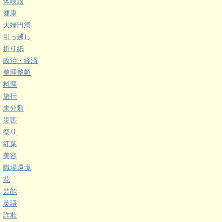
体験談
健康
夫婦円満
引っ越し
折り紙
政治・経済
整理整頓
料理
旅行
未分類
災害
祭り
紅葉
美容
職場環境
花
芸能
英語
詐欺