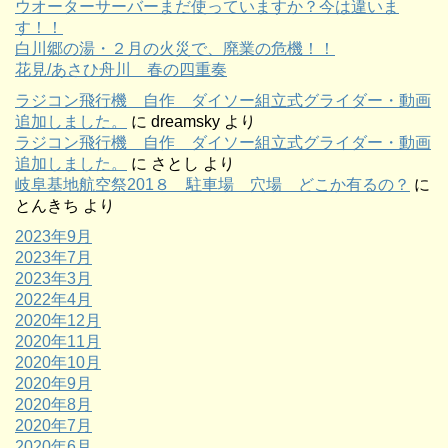
ウオーターサーバーまだ使っていますか？今は違いま
す！！
白川郷の湯・２月の火災で、廃業の危機！！
花見/あさひ舟川 春の四重奏
ラジコン飛行機 自作 ダイソー組立式グライダー・動画
追加しました。
に
dreamsky
より
ラジコン飛行機 自作 ダイソー組立式グライダー・動画
追加しました。
に
さとし
より
岐阜基地航空祭201８ 駐車場 穴場 どこか有るの？
に
とんきち
より
2023年9月
2023年7月
2023年3月
2022年4月
2020年12月
2020年11月
2020年10月
2020年9月
2020年8月
2020年7月
2020年6月