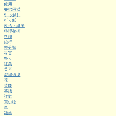
健康
夫婦円満
引っ越し
折り紙
政治・経済
整理整頓
料理
旅行
未分類
災害
祭り
紅葉
美容
職場環境
花
芸能
英語
詐欺
買い物
車
雑学