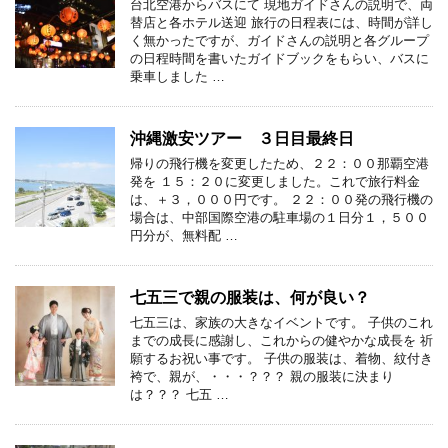
台北空港からバスにて 現地ガイドさんの説明で、両
替店と各ホテル送迎 旅行の日程表には、時間が詳し
く無かったですが、ガイドさんの説明と各グループ
の日程時間を書いたガイドブックをもらい、バスに
乗車しました …
沖縄激安ツアー ３日目最終日
帰りの飛行機を変更したため、２２：００那覇空港
発を １５：２０に変更しました。これで旅行料金
は、＋３，０００円です。 ２２：００発の飛行機の
場合は、中部国際空港の駐車場の１日分１，５００
円分が、無料配 …
七五三で親の服装は、何が良い？
七五三は、家族の大きなイベントです。 子供のこれ
までの成長に感謝し、これからの健やかな成長を 祈
願するお祝い事です。 子供の服装は、着物、紋付き
袴で、親が、・・・？？？ 親の服装に決まり
は？？？ 七五 …