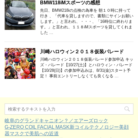
BMW118iMスポーツの感想
先日、BMW218iの点検の為車を 朝１０時に持って
行き 、「代車を貸しますので、書類にサインお願い
します。」と言われ、・・・、「16時位に終わりま
す。」と言われ、１１８iMスポーツを貸してくれま
した …
川崎ハロウィン２０１８仮装パレード
川崎ハロウィン２０１８仮装パレード参加申込 キッ
ズ・パレード【10/27(土)】とハロウィン・パレード
【10/28(日)】の参加申込みは、8/31(金)スタート予
定！ 事前エントリーしなくても良くなる …
岐阜のグランドキャニオン？／エアーズロック
G-ZERO COIL FACIAL MASK新コイルテクノロジー美顔
器マスクで美肌への近道