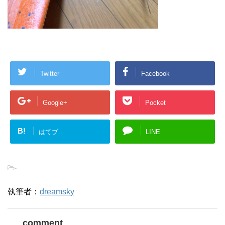
Twitter
Facebook
Google+
Pocket
B!
はてブ
LINE
-
執筆者：
dreamsky
comment