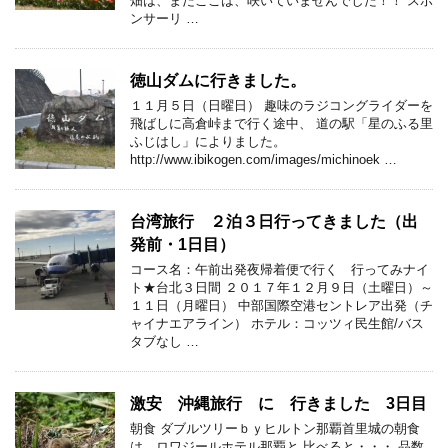
畑は、まだここは、咲いていませんでした！！ スポ
ンサーリ …
徳山ダムに行きました。
１１月５日（日曜日） 趣味のラジコングライダーを
飛ばしに高倉峠まで行く途中、 道の駅「星のふる里
ふじはし」によりました。
http://www.ibikogen.com/images/michinoek …
台湾旅行 ２泊３日行ってきました（出
発前・1日目）
コース名：午前出発夜帰着便で行く 行ってみナイ
ト★台北３日間 ２０１７年１２月９日（土曜日）～
１１日（月曜日） 中部国際空港セントレア出発（チ
ャイナエアライン） ホテル：コッツィ民生館/バス
タブなし …
激安 沖縄旅行 に 行きました 3日目
朝食 ダブルツリーｂｙヒルトン那覇首里城の朝食
は、ロワジールホテル那覇と 比べると・・・ 品数