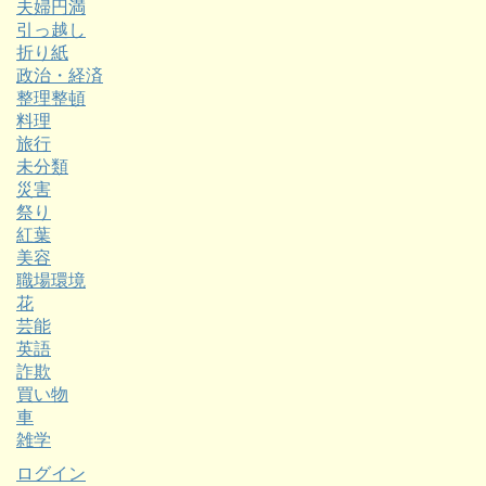
夫婦円満
引っ越し
折り紙
政治・経済
整理整頓
料理
旅行
未分類
災害
祭り
紅葉
美容
職場環境
花
芸能
英語
詐欺
買い物
車
雑学
ログイン