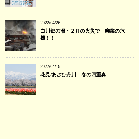
2022/04/26
白川郷の湯・２月の火災で、廃業の危
機！！
2022/04/15
花見/あさひ舟川 春の四重奏