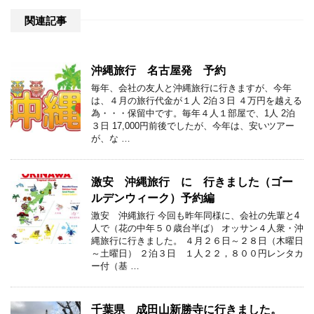
関連記事
沖縄旅行 名古屋発 予約
毎年、会社の友人と沖縄旅行に行きますが、今年
は、４月の旅行代金が１人 2泊３日 ４万円を越える
為・・・保留中です。毎年４人１部屋で、1人 2泊
３日 17,000円前後でしたが、今年は、安いツアー
が、な …
激安 沖縄旅行 に 行きました（ゴー
ルデンウィーク）予約編
激安 沖縄旅行 今回も昨年同様に、会社の先輩と4
人で（花の中年５０歳台半ば） オッサン４人衆・沖
縄旅行に行きました。 ４月２６日～２８日（木曜日
～土曜日） ２泊３日 １人２２，８００円レンタカ
ー付（基 …
千葉県 成田山新勝寺に行きました。