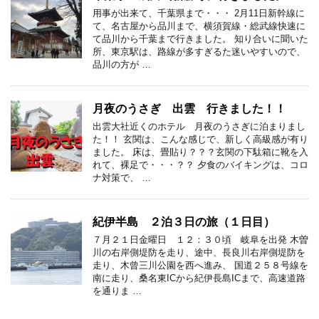
用事が出来て、千葉県まで・・・ 2月11日新幹線に
て、名古屋から品川まで、横須賀線・総武線快速に
て品川から千葉まで行きました。 知り合いに聞いた
所、東京駅は、路線が多すぎるた迷いやすいので、
品川の方が …
月夜のうさぎ 出雲 行きました！！
出雲大社近くのホテル 月夜のうさぎに泊まりまし
た！！ 玄関は、こんな感じで、新しく高級感が有り
ました。 床は、畳貼り？？？玄関の下駄箱に靴を入
れて、裸足で・・・？？ 夕食のバイキングは、コロ
ナ対策で、 …
紀伊半島 ２泊３日の旅（１日目）
７月２１日金曜日 １２：３０頃 岐阜を出発 木曽
川の右岸側堤防を走り、途中、長良川右岸側堤防を
走り、木曾三川公園を西へ進み、 国道２５８号線を
南に走り、桑名東ICから紀伊長島ICまで、高速道路
を通りま …