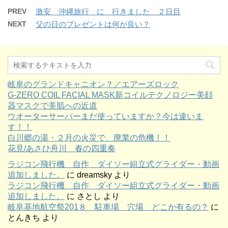
PREV
激安 沖縄旅行 に 行きました ２日目
NEXT
父の日のプレゼントは何が良い？
岐阜のグランドキャニオン？／エアーズロック
G-ZERO COIL FACIAL MASK新コイルテクノロジー美顔
器マスクで美肌への近道
ウオーターサーバーまだ使っていますか？今は違いま
す！！
白川郷の湯・２月の火災で、廃業の危機！！
花見/あさひ舟川 春の四重奏
ラジコン飛行機 自作 ダイソー組立式グライダー・動画
追加しました。
に
dreamsky
より
ラジコン飛行機 自作 ダイソー組立式グライダー・動画
追加しました。
に
さとし
より
岐阜基地航空祭201８ 駐車場 穴場 どこか有るの？
に
とんきち
より