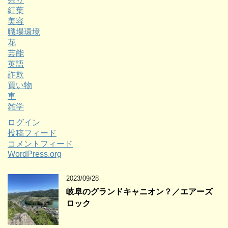
紅葉
美容
職場環境
花
芸能
英語
詐欺
買い物
車
雑学
ログイン
投稿フィード
コメントフィード
WordPress.org
2023/09/28
岐阜のグランドキャニオン？／エアーズ
ロック