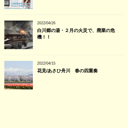
2022/04/26
白川郷の湯・２月の火災で、廃業の危
機！！
2022/04/15
花見/あさひ舟川 春の四重奏