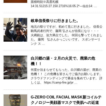
面積時刻※高度札幌
14:31.51215:27.150.2716%16:05.2*—仙台14: …
岐阜信長祭りに行きました。
地元の祭りですが、初めて見に行きました。 信長公
騎馬武者行列で、藤岡 弘さんが信長になり・・・
火縄銃は、迫力満点でした。 何回も撃ってくれまし
た。 藤岡 弘さんかっこいいです。 スポンサーリ
ンク ス …
白川郷の湯・２月の火災で、廃業の危
機！！
何度か泊まらせてもらった、白川郷の湯が、廃業の
危機！！ この危機を皆さんでご協力お願いします。
クラウドファンディングで募金を集めています。 詳
しくは、 https://camp-fire.jp/pr …
G-ZERO COIL FACIAL MASK新コイルテ
クノロジー美顔器マスクで美肌への近道