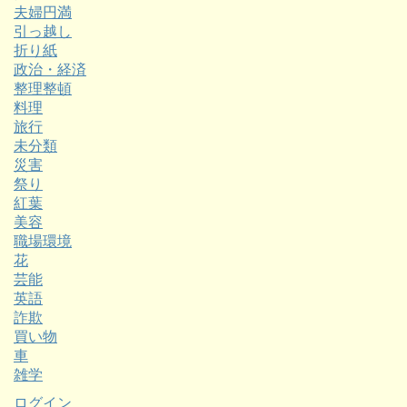
夫婦円満
引っ越し
折り紙
政治・経済
整理整頓
料理
旅行
未分類
災害
祭り
紅葉
美容
職場環境
花
芸能
英語
詐欺
買い物
車
雑学
ログイン