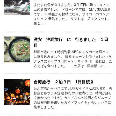
まだまだ雪が有りました。3月17日に降ってキュキ
ュの新雪でした。 ドローンで空撮、朝7：30の風景
です。 10時位から快晴になり、サイコーのコンデ
ィション 天気でした 。 リフトは、第１クワット、
第２ …
激安 沖縄旅行 に 行きました １日
目
那覇空港に１１時頃到着 ABCレンタカー送迎バス
に乗り込みました。 日産キューブを借りました（A
クラスにアップ３日間＋２，０００円） 昼食は、宮
古そばを食べました。 この店は、国道沿いに …
台湾旅行 ２泊３日 1日目続き
台北空港からバスにて 現地ガイドさんの説明で、両
替店と各ホテル送迎 旅行の日程表には、時間が詳し
く無かったですが、ガイドさんの説明と各グループ
の日程時間を書いたガイドブックをもらい、バスに
乗車しました …