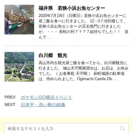
福井県 若狭小浜お魚センター
2020年7月19日（日曜日）若狭小浜お魚センターに
昼ご飯を食べに行きました。 12：0７頃到着して、
若狭小浜お魚センター の五右衛門に行きました
が、・・・ 長蛇の列？？？７組待ちでした！！ 並
んで …
白川郷 観光
高山市内を観光昼ご飯を食べてから、白川郷観光に
行きました。 城山天守閣展望台は、お店は、お休み
でした。（ お食事処 天守閣 ） 萩町城跡の駐車場
は、停められました。Ogimachi Castle Ob …
PREV
ポケモンGO横浜イベント
NEXT
日本平・赤い靴の銅像