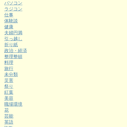
パソコン
ラジコン
仕事
体験談
健康
夫婦円満
引っ越し
折り紙
政治・経済
整理整頓
料理
旅行
未分類
災害
祭り
紅葉
美容
職場環境
花
芸能
英語