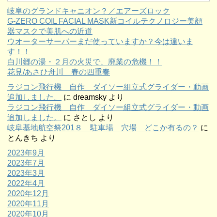
岐阜のグランドキャニオン？／エアーズロック
G-ZERO COIL FACIAL MASK新コイルテクノロジー美顔
器マスクで美肌への近道
ウオーターサーバーまだ使っていますか？今は違いま
す！！
白川郷の湯・２月の火災で、廃業の危機！！
花見/あさひ舟川 春の四重奏
ラジコン飛行機 自作 ダイソー組立式グライダー・動画
追加しました。
に
dreamsky
より
ラジコン飛行機 自作 ダイソー組立式グライダー・動画
追加しました。
に
さとし
より
岐阜基地航空祭201８ 駐車場 穴場 どこか有るの？
に
とんきち
より
2023年9月
2023年7月
2023年3月
2022年4月
2020年12月
2020年11月
2020年10月