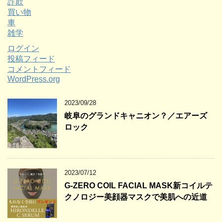
詐欺
買い物
車
雑学
ログイン
投稿フィード
コメントフィード
WordPress.org
2023/09/28
岐阜のグランドキャニオン？／エアーズ
ロック
2023/07/12
G-ZERO COIL FACIAL MASK新コイルテ
クノロジー美顔器マスクで美肌への近道