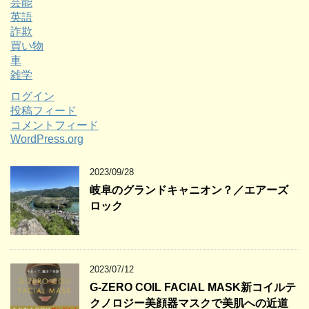
芸能
英語
詐欺
買い物
車
雑学
ログイン
投稿フィード
コメントフィード
WordPress.org
2023/09/28
岐阜のグランドキャニオン？／エアーズ
ロック
2023/07/12
G-ZERO COIL FACIAL MASK新コイルテ
クノロジー美顔器マスクで美肌への近道