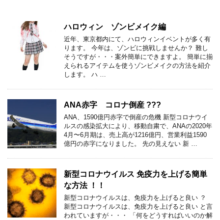
ハロウィン ゾンビメイク編
近年、東京都内にて、ハロウィンイベントが多く有
ります。 今年は、ゾンビに挑戦しませんか？ 難し
そうですが・・・案外簡単にできますよ。 簡単に揃
えられるアイテムを使うゾンビメイクの方法を紹介
します。 ハ …
ANA赤字 コロナ倒産 ???
ANA、1590億円赤字で倒産の危機 新型コロナウイ
ルスの感染拡大により、移動自粛で、ANAの2020年
4月〜6月期は、売上高が1216億円、営業利益1590
億円の赤字になりました。 先の見えない 新 …
新型コロナウイルス 免疫力を上げる簡単
な方法 ！！
新型コロナウイルスは、免疫力を上げると良い ？
新型コロナウイルスは、免疫力を上げると良い と言
われていますが・・・ 「何をどうすればいいのか解