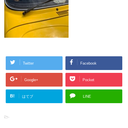
Twitter
Facebook
Google+
Pocket
B!
はてブ
LINE
-