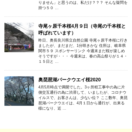
りません」と思うのは、私だけ？？？ そんな疑問を
持つ５０ …
寺尾ヶ原千本桜4月９日（寺尾の千本桜と
呼ばれています）
昨日、奥長良川県立自然公園 寺尾ヶ原千本桜に行き
ましたが、まだまだ、1分咲きかな 住所は、岐阜県
関市５９ スポンサーリンク 今週末まだ桜が楽しめ
そうですが・・・ 今週末は、春の高山祭りが１４・
１５日と …
奥琵琶湖パークウエイ桜2020
4月5月時点で満開でした。3ヶ所程工事中の為に片
側交互通行の為に渋滞して、いましたが、コロナウ
イルスで、お客さんは、少ない位？ ここ数年、奥琵
琶湖パークウエイは、4月１日から通行が、出来る
様になり、近 …