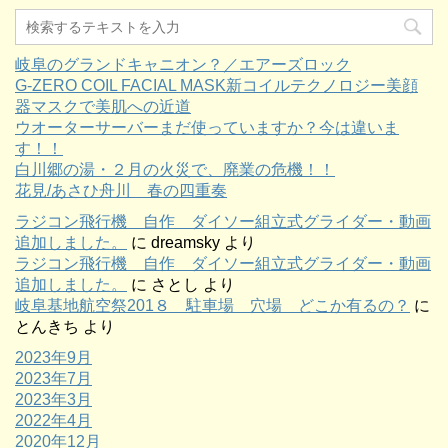
岐阜のグランドキャニオン？／エアーズロック
G-ZERO COIL FACIAL MASK新コイルテクノロジー美顔
器マスクで美肌への近道
ウオーターサーバーまだ使っていますか？今は違いま
す！！
白川郷の湯・２月の火災で、廃業の危機！！
花見/あさひ舟川 春の四重奏
ラジコン飛行機 自作 ダイソー組立式グライダー・動画
追加しました。
に
dreamsky
より
ラジコン飛行機 自作 ダイソー組立式グライダー・動画
追加しました。
に
さとし
より
岐阜基地航空祭201８ 駐車場 穴場 どこか有るの？
に
とんきち
より
2023年9月
2023年7月
2023年3月
2022年4月
2020年12月