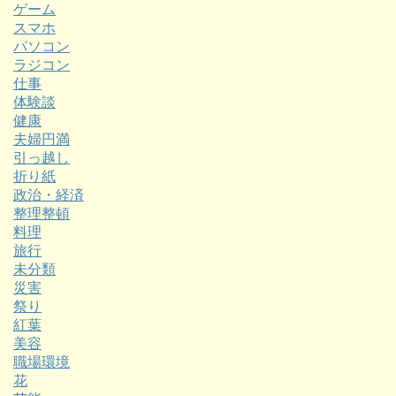
ゲーム
スマホ
パソコン
ラジコン
仕事
体験談
健康
夫婦円満
引っ越し
折り紙
政治・経済
整理整頓
料理
旅行
未分類
災害
祭り
紅葉
美容
職場環境
花