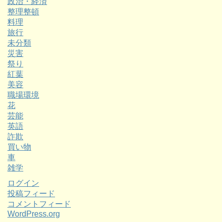
政治・経済
整理整頓
料理
旅行
未分類
災害
祭り
紅葉
美容
職場環境
花
芸能
英語
詐欺
買い物
車
雑学
ログイン
投稿フィード
コメントフィード
WordPress.org