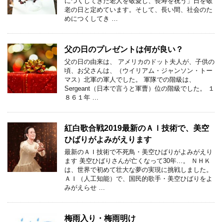
につくしてきた老人を敬愛し、長寿を祝う」日を敬
老の日と定めています。そして、長い間、社会のた
めにつくしてき …
父の日のプレゼントは何が良い？
父の日の由来は、 アメリカのドット夫人が、子供の
頃、お父さんは、（ウイリアム・ジャンソン・トー
マス）北軍の軍人でした。 軍隊での階級は、
Sergeant（日本で言うと軍曹）位の階級でした。 １
８６１年 …
紅白歌合戦2019最新のＡＩ技術で、美空
ひばりがよみがえります
最新のＡＩ技術で不死鳥・美空ひばりがよみがえり
ます 美空ひばりさんが亡くなって30年…。 ＮＨＫ
は、世界で初めて壮大な夢の実現に挑戦しました。
ＡＩ（人工知能）で、国民的歌手・美空ひばりをよ
みがえらせ …
梅雨入り・梅雨明け