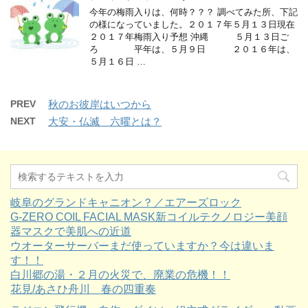
今年の梅雨入りは、何時？？？ 調べてみた所、下記
の様になっていました。２０１７年５月１３日現在
２０１７年梅雨入り予想 沖縄 ５月１３日ご
ろ 平年は、５月９日 ２０１６年は、
５月１６日 …
PREV
秋のお彼岸はいつから
NEXT
大安・仏滅 六曜とは？
岐阜のグランドキャニオン？／エアーズロック
G-ZERO COIL FACIAL MASK新コイルテクノロジー美顔
器マスクで美肌への近道
ウオーターサーバーまだ使っていますか？今は違いま
す！！
白川郷の湯・２月の火災で、廃業の危機！！
花見/あさひ舟川 春の四重奏