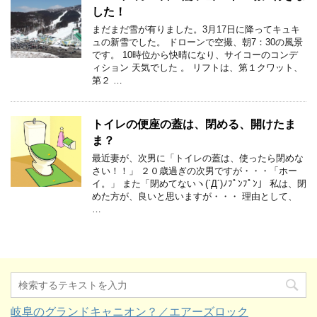
した！
まだまだ雪が有りました。3月17日に降ってキュキ
ュの新雪でした。 ドローンで空撮、朝7：30の風景
です。 10時位から快晴になり、サイコーのコンデ
ィション 天気でした 。 リフトは、第１クワット、
第２ …
トイレの便座の蓋は、閉める、開けたま
ま？
最近妻が、次男に「トイレの蓋は、使ったら閉めな
さい！！」 ２０歳過ぎの次男ですが・・・「ホー
イ。」 また「閉めてないヽ(`Д´)ﾉﾌﾟﾝﾌﾟﾝ」 私は、閉
めた方が、良いと思いますが・・・ 理由として、
…
岐阜のグランドキャニオン？／エアーズロック