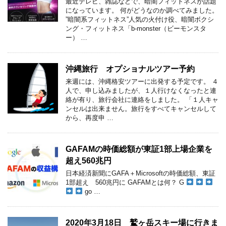
最近テレビ、雑誌などで、暗闇フィットネスが話題
になっています。 何がどうなのか調べてみました。
”暗闇系フィットネス”人気の火付け役、暗闇ボクシ
ング・フィットネス「b-monster（ビーモンスタ
ー） …
沖縄旅行 オプショナルツアー予約
来週には、沖縄格安ツアーに出発する予定です。 ４
人で、申し込みましたが、１人行けなくなったと連
絡が有り、旅行会社に連絡をしました。 「１人キャ
ンセルは出来ません。旅行をすべてキャンセルして
から、再度申 …
GAFAMの時価総額が東証1部上場企業を
超え560兆円
日本経済新聞にGAFA＋Microsoftの時価総額、東証
1部超え 560兆円に GAFAMとは何？ G
go …
2020年3月18日 鷲ヶ岳スキー場に行きま