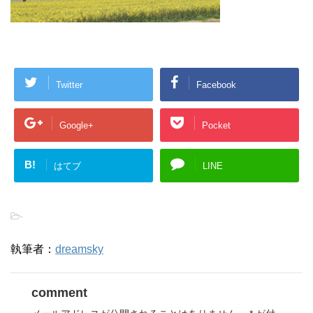
Twitter
Facebook
Google+
Pocket
B!
はてブ
LINE
-
執筆者：
dreamsky
comment