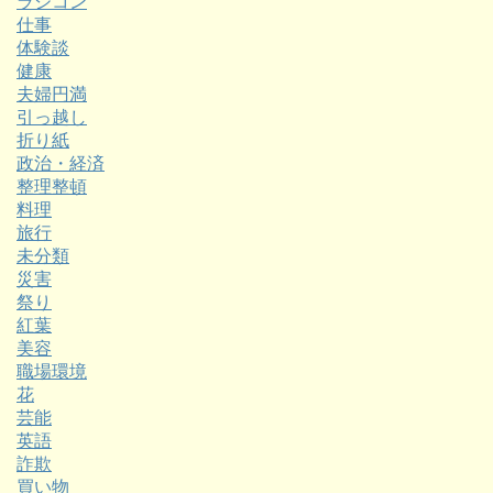
ラジコン
仕事
体験談
健康
夫婦円満
引っ越し
折り紙
政治・経済
整理整頓
料理
旅行
未分類
災害
祭り
紅葉
美容
職場環境
花
芸能
英語
詐欺
買い物