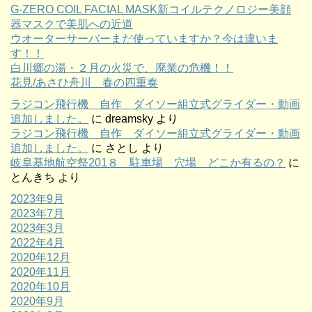
G-ZERO COIL FACIAL MASK新コイルテクノロジー美顔
器マスクで美肌への近道
ウオーターサーバーまだ使っていますか？今は違いま
す！！
白川郷の湯・２月の火災で、廃業の危機！！
花見/あさひ舟川 春の四重奏
ラジコン飛行機 自作 ダイソー組立式グライダー・動画
追加しました。
に
dreamsky
より
ラジコン飛行機 自作 ダイソー組立式グライダー・動画
追加しました。
に
さとし
より
岐阜基地航空祭201８ 駐車場 穴場 どこか有るの？
に
とんきち
より
2023年9月
2023年7月
2023年3月
2022年4月
2020年12月
2020年11月
2020年10月
2020年9月