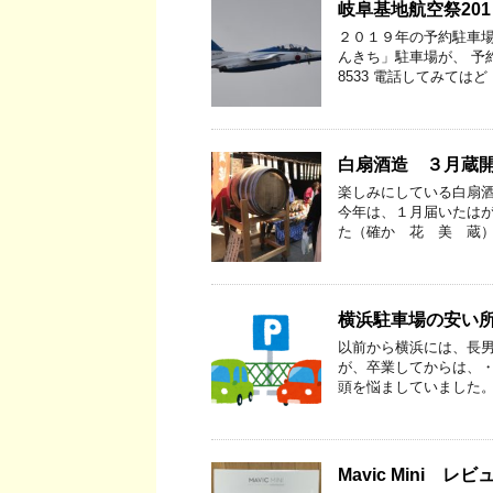
岐阜基地航空祭20
２０１９年の予約駐車場
んきち」駐車場が、 予約
8533 電話してみてはど
白扇酒造 ３月蔵
楽しみにしている白扇酒
今年は、１月届いたはが
た（確か 花 美 蔵）
横浜駐車場の安い
以前から横浜には、長男
が、卒業してからは、・
頭を悩ましていました。
Mavic Mini