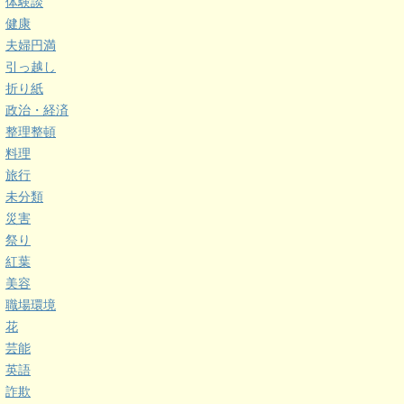
体験談
健康
夫婦円満
引っ越し
折り紙
政治・経済
整理整頓
料理
旅行
未分類
災害
祭り
紅葉
美容
職場環境
花
芸能
英語
詐欺