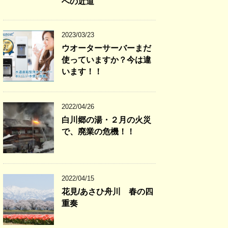
への近道
2023/03/23
ウオーターサーバーまだ
使っていますか？今は違
います！！
2022/04/26
白川郷の湯・２月の火災
で、廃業の危機！！
2022/04/15
花見/あさひ舟川 春の四
重奏