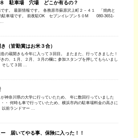
1８ 駐車場 穴場 どこか有るの？
です。 最新情報です。 各務原市蘇原沢上町２－４１ 「焼肉と
駐車場です。 前夜駐OK セブンイレブン５０M 080-3651-
 …
開き（皆勤賞はお米３合）
造の蔵開きも今年に入って３回目。 またまた、行ってきました！
きの、１月、２月、３月の欄に 参加スタンプを押してもらいまし
 そして３回 …
所
が神奈川県の大学に行っていたため、 年に数回行っていました
・・ 何時も車で行っていたため、横浜市内の駐車場料金の高さに
 以前ランドマー …
 レビュー 届いてやる事、保険に入った！！