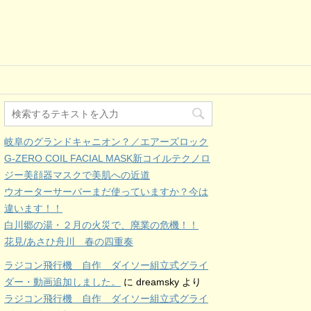
岐阜のグランドキャニオン？／エアーズロック
G-ZERO COIL FACIAL MASK新コイルテクノロ
ジー美顔器マスクで美肌への近道
ウオーターサーバーまだ使っていますか？今は
違います！！
白川郷の湯・２月の火災で、廃業の危機！！
花見/あさひ舟川 春の四重奏
ラジコン飛行機 自作 ダイソー組立式グライ
ダー・動画追加しました。
に
dreamsky
より
ラジコン飛行機 自作 ダイソー組立式グライ