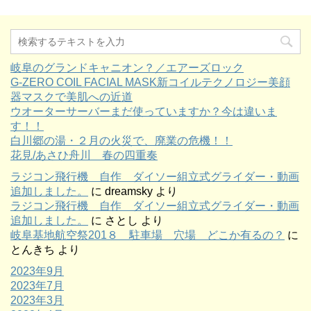
岐阜のグランドキャニオン？／エアーズロック
G-ZERO COIL FACIAL MASK新コイルテクノロジー美顔
器マスクで美肌への近道
ウオーターサーバーまだ使っていますか？今は違いま
す！！
白川郷の湯・２月の火災で、廃業の危機！！
花見/あさひ舟川 春の四重奏
ラジコン飛行機 自作 ダイソー組立式グライダー・動画
追加しました。
に
dreamsky
より
ラジコン飛行機 自作 ダイソー組立式グライダー・動画
追加しました。
に
さとし
より
岐阜基地航空祭201８ 駐車場 穴場 どこか有るの？
に
とんきち
より
2023年9月
2023年7月
2023年3月