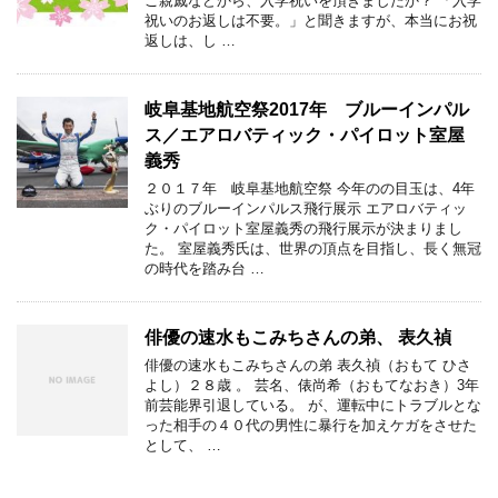
ご親戚などから、入学祝いを頂きましたか？ 「入学
祝いのお返しは不要。」と聞きますが、本当にお祝
返しは、し …
岐阜基地航空祭2017年 ブルーインパル
ス／エアロバティック・パイロット室屋
義秀
２０１７年 岐阜基地航空祭 今年のの目玉は、4年
ぶりのブルーインパルス飛行展示 エアロバティッ
ク・パイロット室屋義秀の飛行展示が決まりまし
た。 室屋義秀氏は、世界の頂点を目指し、長く無冠
の時代を踏み台 …
俳優の速水もこみちさんの弟、 表久禎
俳優の速水もこみちさんの弟 表久禎（おもて ひさ
よし）２８歳 。 芸名、俵尚希（おもてなおき）3年
前芸能界引退している。 が、運転中にトラブルとな
った相手の４０代の男性に暴行を加えケガをさせた
として、 …