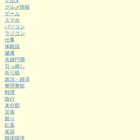
グルメ
グルメ情報
ゲーム
スマホ
パソコン
ラジコン
仕事
体験談
健康
夫婦円満
引っ越し
折り紙
政治・経済
整理整頓
料理
旅行
未分類
災害
祭り
紅葉
美容
職場環境