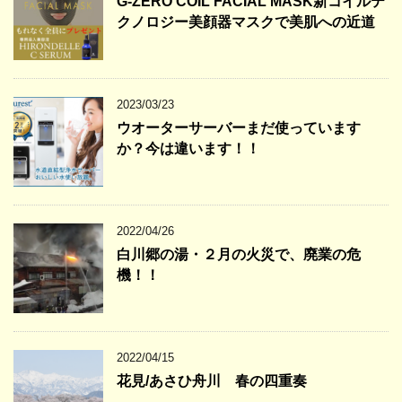
G-ZERO COIL FACIAL MASK新コイルテ
クノロジー美顔器マスクで美肌への近道
2023/03/23
ウオーターサーバーまだ使っています
か？今は違います！！
2022/04/26
白川郷の湯・２月の火災で、廃業の危
機！！
2022/04/15
花見/あさひ舟川 春の四重奏