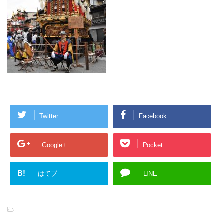
Twitter
Facebook
Google+
Pocket
B!
はてブ
LINE
-