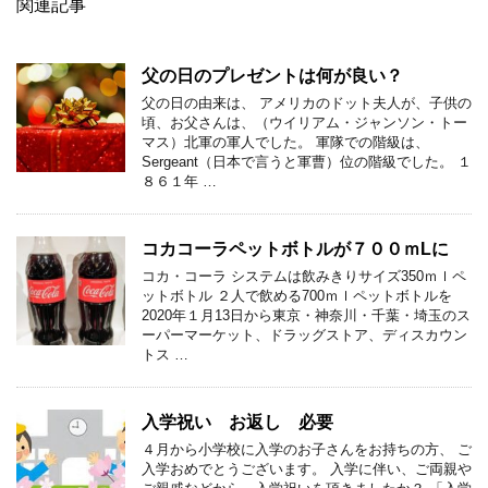
関連記事
父の日のプレゼントは何が良い？
父の日の由来は、 アメリカのドット夫人が、子供の
頃、お父さんは、（ウイリアム・ジャンソン・トー
マス）北軍の軍人でした。 軍隊での階級は、
Sergeant（日本で言うと軍曹）位の階級でした。 １
８６１年 …
コカコーラペットボトルが７００ｍLに
コカ・コーラ システムは飲みきりサイズ350ｍｌペ
ットボトル ２人で飲める700ｍｌペットボトルを
2020年１月13日から東京・神奈川・千葉・埼玉のス
ーパーマーケット、ドラッグストア、ディスカウン
トス …
入学祝い お返し 必要
４月から小学校に入学のお子さんをお持ちの方、 ご
入学おめでとうございます。 入学に伴い、ご両親や