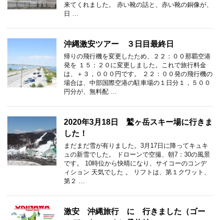
来てくれました。 赤い靴の話と、赤い靴の銅像が、
日 …
沖縄激安ツアー ３日目最終日
帰りの飛行機を変更したため、２２：００那覇空港
発を １５：２０に変更しました。これで旅行料金
は、＋３，０００円です。 ２２：００発の飛行機の
場合は、中部国際空港の駐車場の１日分１，５００
円分が、無料配 …
2020年3月18日 鷲ヶ岳スキー場に行きま
した！
まだまだ雪が有りました。3月17日に降ってキュキ
ュの新雪でした。 ドローンで空撮、朝7：30の風景
です。 10時位から快晴になり、サイコーのコンデ
ィション 天気でした 。 リフトは、第１クワット、
第２ …
激安 沖縄旅行 に 行きました（ゴー