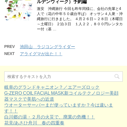
ルデンウィーク）予約編
激安 沖縄旅行 今回も昨年同様に、会社の先輩と4
人で（花の中年５０歳台半ば） オッサン４人衆・沖
縄旅行に行きました。 ４月２６日～２８日（木曜日
～土曜日） ２泊３日 １人２２，８００円レンタカ
ー付（基 …
PREV
池田山 ラジコングライダー
NEXT
アライグマが出た！！
岐阜のグランドキャニオン？／エアーズロック
G-ZERO COIL FACIAL MASK新コイルテクノロジー美顔
器マスクで美肌への近道
ウオーターサーバーまだ使っていますか？今は違いま
す！！
白川郷の湯・２月の火災で、廃業の危機！！
花見/あさひ舟川 春の四重奏