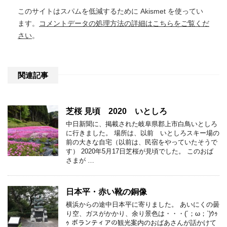
このサイトはスパムを低減するために Akismet を使ってい
ます。
コメントデータの処理方法の詳細はこちらをご覧くだ
さい
。
関連記事
芝桜 見頃 2020 いとしろ
中日新聞に、掲載された岐阜県郡上市白鳥いとしろ
に行きました。 場所は、以前 いとしろスキー場の
前の大きな自宅（以前は、民宿をやっていたそうで
す） 2020年5月17日芝桜が見頃でした。 このおば
さまが …
日本平・赤い靴の銅像
横浜からの途中日本平に寄りました。 あいにくの曇
り空、ガスがかかり、余り景色は・・・(´；ω；`)ｳｩ
ｩ ボランティアの観光案内のおばあさんが話かけて