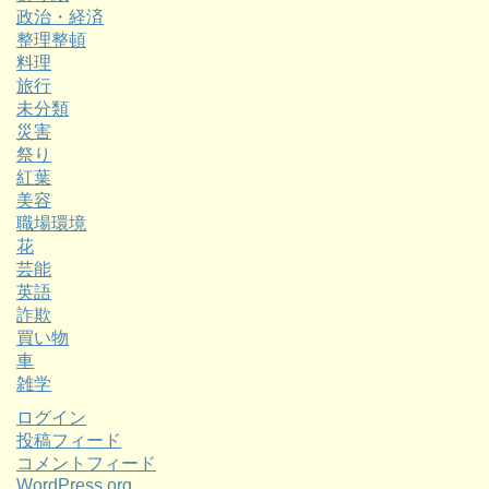
政治・経済
整理整頓
料理
旅行
未分類
災害
祭り
紅葉
美容
職場環境
花
芸能
英語
詐欺
買い物
車
雑学
ログイン
投稿フィード
コメントフィード
WordPress.org