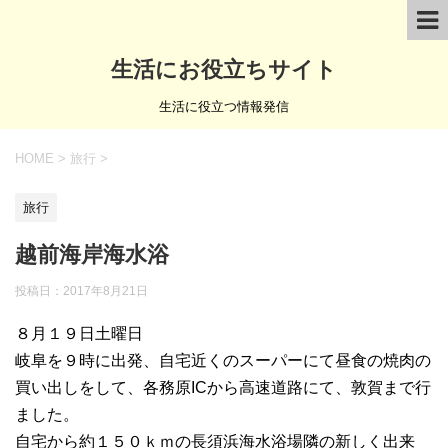
生活にお役立ちサイト
生活に役立つ情報発信
HOME
>
旅行
>
旅行
越前海岸海水浴
投稿日：
2017年8月21日
８月１９日土曜日
岐阜を９時に出発、自宅近くのスーパーにて昼食の焼肉の
買い出しをして、各務原ICから高速道路にて、敦賀まで行
ました。
自宅から約１５０ｋｍの長須浜海水浴場隣の新しく出来