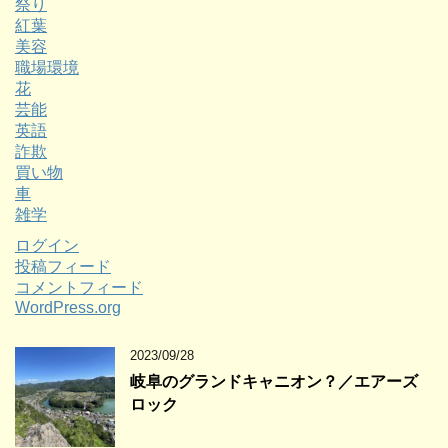
祭り
紅葉
美容
職場環境
花
芸能
英語
詐欺
買い物
車
雑学
ログイン
投稿フィード
コメントフィード
WordPress.org
2023/09/28
岐阜のグランドキャニオン？／エアーズ
ロック