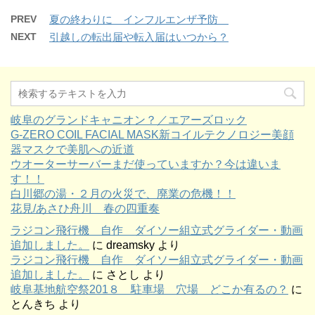
PREV
夏の終わりに インフルエンザ予防
NEXT
引越しの転出届や転入届はいつから？
岐阜のグランドキャニオン？／エアーズロック
G-ZERO COIL FACIAL MASK新コイルテクノロジー美顔
器マスクで美肌への近道
ウオーターサーバーまだ使っていますか？今は違いま
す！！
白川郷の湯・２月の火災で、廃業の危機！！
花見/あさひ舟川 春の四重奏
ラジコン飛行機 自作 ダイソー組立式グライダー・動画
追加しました。
に
dreamsky
より
ラジコン飛行機 自作 ダイソー組立式グライダー・動画
追加しました。
に
さとし
より
岐阜基地航空祭201８ 駐車場 穴場 どこか有るの？
に
とんきち
より