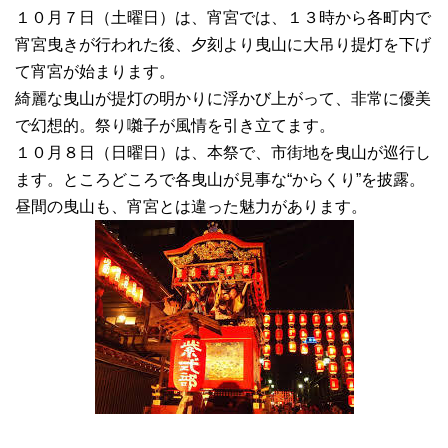
１０月７日（土曜日）は、宵宮では、１３時から各町内で
宵宮曳きが行われた後、夕刻より曳山に大吊り提灯を下げ
て宵宮が始まります。
綺麗な曳山が提灯の明かりに浮かび上がって、非常に優美
で幻想的。祭り囃子が風情を引き立てます。
１０月８日（日曜日）は、本祭で、市街地を曳山が巡行し
ます。ところどころで各曳山が見事な“からくり”を披露。
昼間の曳山も、宵宮とは違った魅力があります。