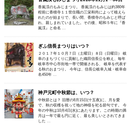
香嵐渓のもみじまつり。 香嵐渓のもみじは約380年
程前に香積寺１１世住職の三栄和尚によって植えら
れたのが始まりで、長い間、香積寺のもみじと呼ば
れ、親しまれていました。その後、昭和５年に『香
嵐渓』と命名 …
ぎふ信長まつりはいつ？
２０１７年１０月７日（土曜日）８日（日曜日） 岐
阜のまちづくりに貢献した織田信長公を称え、毎年
岐阜市中心市街地一帯で開催される、 岐阜を代表す
る秋のおまつり。 今年は、信長公岐阜入城・岐阜命
名450年 …
神戸元町中秋節は、いつ？
中秋節とは？ 旧暦の8月15日(十五夜)に、月を愛
で、秋の収穫を祝って地の神様を祀る節句です。 今
年の中秋は10月4日(水)にあたります。この時期の満
月は一年で最も円に近く、最も美しいとされてきま
した …