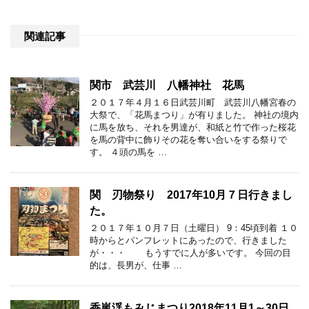
関連記事
関市 武芸川 八幡神社 花馬
２０１７年４月１６日武芸川町 武芸川八幡宮春の
大祭で、「花馬まつり」が有りました。 神社の境内
に馬を放ち、それを男達が、和紙と竹で作った桜花
を馬の背中に飾りその花を奪い合いをする祭りで
す。 ４頭の馬を …
関 刃物祭り 2017年10月７日行きまし
た。
２０１７年１０月７日（土曜日） 9：45頃到着 １０
時からとパンフレットにあったので、行きました
が・・・ もうすでに人が多いです。 今回の目
的は、長男が、仕事 …
香嵐渓もみじまつり2018年11月1～30日