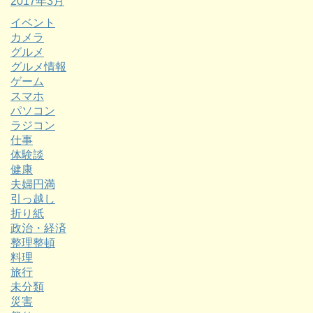
2017年3月
イベント
カメラ
グルメ
グルメ情報
ゲーム
スマホ
パソコン
ラジコン
仕事
体験談
健康
夫婦円満
引っ越し
折り紙
政治・経済
整理整頓
料理
旅行
未分類
災害