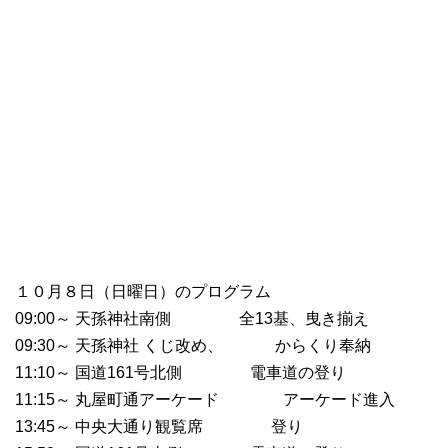
１０月８日（日曜日）のプログラム
09:00～ 天孫神社南側 全13基、曳き揃え
09:30～ 天孫神社 くじ改め、 からくり奉納
11:10～ 国道161号北側 電車道の登り
11:15～ 丸屋町通アーケード アーケード進入
13:45～ 中央大通り観覧席 登り