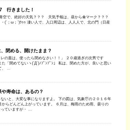
17 行きました！
朝は、青空で、絶好の天気？？？ 天気予報は、昼から傘マーク？？？
・(´；ω；`)ｳｩｩ 凄い人で、入口周辺は、人人人で、北の門（日産
は、閉める、開けたまま？
レの蓋は、使ったら閉めなさい！！」 ２０歳過ぎの次男です
た「閉めてないヽ(`Д´)ﾉﾌﾟﾝﾌﾟﾝ」 私は、閉めた方が、良いと思い
て、 …
果や寿命は、あるの？
ないと、大変な事になりますよ。 下の図は、気象庁の２０１６年
月からどんどん上がっています。 ６月は、梅雨のため雨、曇りの
っていますが・ …