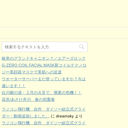
岐阜のグランドキャニオン？／エアーズロック
G-ZERO COIL FACIAL MASK新コイルテクノロ
ジー美顔器マスクで美肌への近道
ウオーターサーバーまだ使っていますか？今は
違います！！
白川郷の湯・２月の火災で、廃業の危機！！
花見/あさひ舟川 春の四重奏
ラジコン飛行機 自作 ダイソー組立式グライ
ダー・動画追加しました。
に
dreamsky
より
ラジコン飛行機 自作 ダイソー組立式グライ