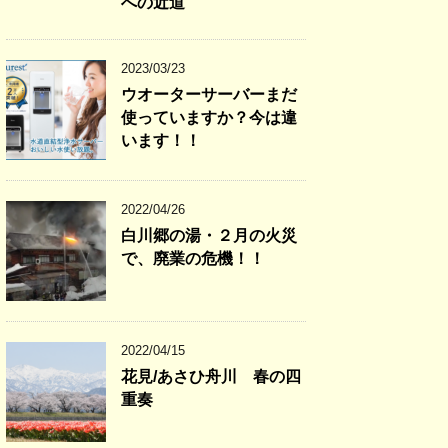
への近道
2023/03/23
ウオーターサーバーまだ
使っていますか？今は違
います！！
2022/04/26
白川郷の湯・２月の火災
で、廃業の危機！！
2022/04/15
花見/あさひ舟川 春の四
重奏