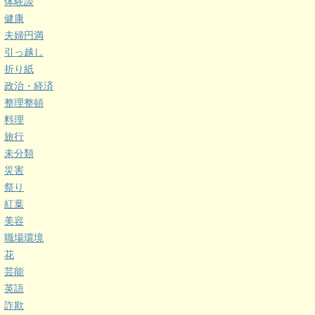
体験談
健康
夫婦円満
引っ越し
折り紙
政治・経済
整理整頓
料理
旅行
未分類
災害
祭り
紅葉
美容
職場環境
花
芸能
英語
詐欺