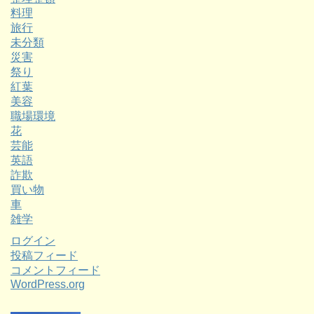
料理
旅行
未分類
災害
祭り
紅葉
美容
職場環境
花
芸能
英語
詐欺
買い物
車
雑学
ログイン
投稿フィード
コメントフィード
WordPress.org