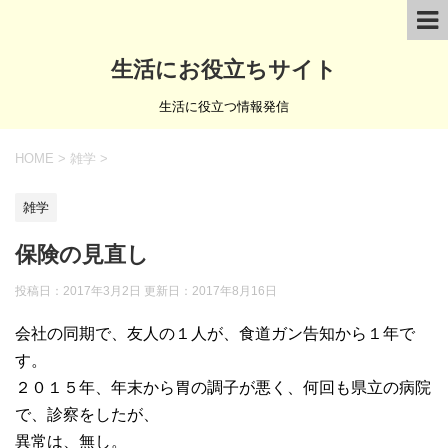
生活にお役立ちサイト
生活に役立つ情報発信
HOME
>
雑学
>
雑学
保険の見直し
投稿日：2017年3月2日 更新日：
2017年8月16日
会社の同期で、友人の１人が、食道ガン告知から１年で
す。
２０１５年、年末から胃の調子が悪く、何回も県立の病院
で、診察をしたが、
異常は、無し。