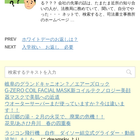
る？？？ 会社の先輩の話は、たまたま近所の知り合
いの人が、法務局に務めていて、聞いて、自分でや
った・・・ ネットで、検索すると、司法書士事務所
のホームページ …
PREV
ホワイトデーのお返しは？
NEXT
入学祝い お返し 必要
岐阜のグランドキャニオン？／エアーズロック
G-ZERO COIL FACIAL MASK新コイルテクノロジー美顔
器マスクで美肌への近道
ウオーターサーバーまだ使っていますか？今は違いま
す！！
白川郷の湯・２月の火災で、廃業の危機！！
花見/あさひ舟川 春の四重奏
ラジコン飛行機 自作 ダイソー組立式グライダー・動画
追加しました。
に
dreamsky
より