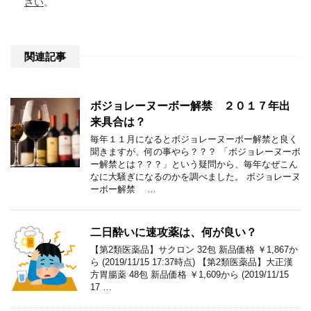
さい
。
関連記事
ボジョレーヌーボー解禁 ２０１７年出
来具合は？
毎年１１月になるとボジョレーヌーボー解禁と良く
聞きますが、何の事やら？？？ 「ボジョレーヌーボ
ー解禁とは？？？」という疑問から、毎年なぜこん
なに大騒ぎになるのかを調べました。 ボジョレーヌ
ーボー解禁 …
二日酔いに速攻薬は、何が良い？
【第2類医薬品】サクロン 32包 新品価格 ￥1,867か
ら (2019/11/15 17:37時点) 【第2類医薬品】大正漢
方胃腸薬 48包 新品価格 ￥1,609から (2019/11/15
17 …