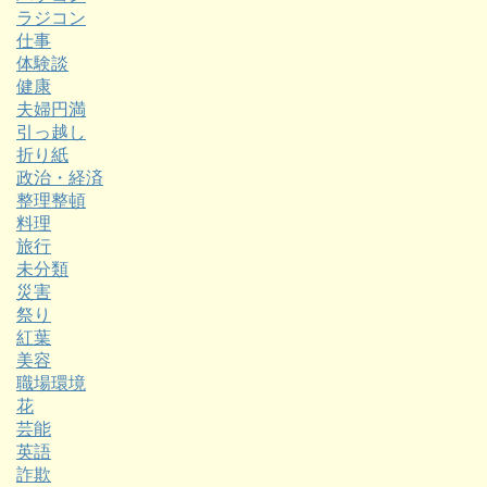
ラジコン
仕事
体験談
健康
夫婦円満
引っ越し
折り紙
政治・経済
整理整頓
料理
旅行
未分類
災害
祭り
紅葉
美容
職場環境
花
芸能
英語
詐欺