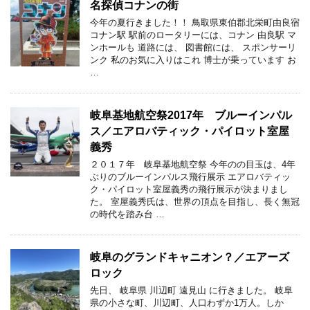
名探偵コナンの街
今年の夏行きました！！ 鳥取県東伯郡北栄町由良宿
コナン駅 駅前のロータリーには、コナン 由良駅 マ
ンホールも 道路には、 図書館には、 スポンサーリ
ンク 私のお気に入りはこれ 博士が乗っています お
…
岐阜基地航空祭2017年 ブルーインパル
ス／エアロバティック・パイロット室屋
義秀
２０１７年 岐阜基地航空祭 今年のの目玉は、4年
ぶりのブルーインパルス飛行展示 エアロバティッ
ク・パイロット室屋義秀の飛行展示が決まりまし
た。 室屋義秀氏は、世界の頂点を目指し、長く無冠
の時代を踏み台 …
岐阜のグランドキャニオン？／エアーズ
ロック
先日、 岐阜県 川辺町 遠見山 に行きました。 岐阜
県の小さな町、川辺町、人口わずか1万人。しか