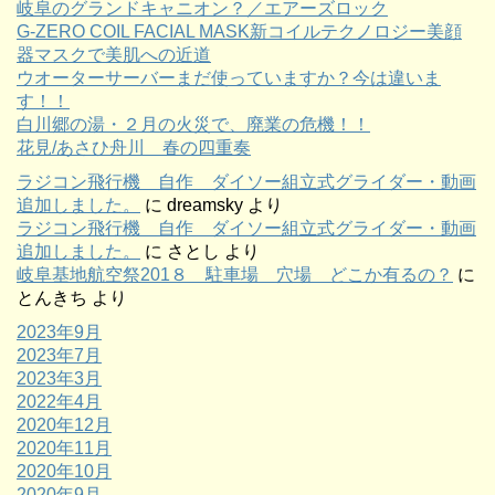
岐阜のグランドキャニオン？／エアーズロック
G-ZERO COIL FACIAL MASK新コイルテクノロジー美顔
器マスクで美肌への近道
ウオーターサーバーまだ使っていますか？今は違いま
す！！
白川郷の湯・２月の火災で、廃業の危機！！
花見/あさひ舟川 春の四重奏
ラジコン飛行機 自作 ダイソー組立式グライダー・動画
追加しました。
に
dreamsky
より
ラジコン飛行機 自作 ダイソー組立式グライダー・動画
追加しました。
に
さとし
より
岐阜基地航空祭201８ 駐車場 穴場 どこか有るの？
に
とんきち
より
2023年9月
2023年7月
2023年3月
2022年4月
2020年12月
2020年11月
2020年10月
2020年9月