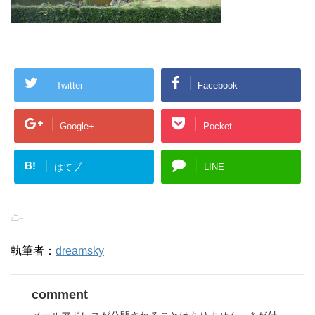
Twitter
Facebook
Google+
Pocket
B!
はてブ
LINE
-
執筆者：
dreamsky
comment