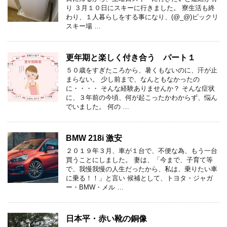
り ３月１０日にスキーに行きました。 寮生活も終
わり、１人暮らしをする事になり、(@_@)ビックリ
スキー場 …
更年期と楽しく付き合う パート１
５０歳をすぎたころから、暑くもないのに、汗が止
まらない。 少し前まで、なんともなかったの
に・・・・ そんな経験ありませんか？ そんな症状
に、３年前の今頃、何が起こったかわからず、悩ん
でいました。 何の …
BMW 218i 激安
２０１９年３月、車が１台で、不便な為、もう一台
買うことにしました。 妻は、「今まで、子育て等
で、我慢我慢の人生だったから、私は、乗りたい車
に乗る！！」と言い 候補として、トヨタ・ジャガ
ー・BMW・メル …
日本平・赤い靴の銅像