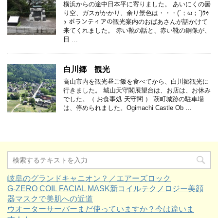
横浜からの途中日本平に寄りました。 あいにくの曇
り空、ガスがかかり、余り景色は・・・(´；ω；`)ｳｩ
ｩ ボランティアの観光案内のおばあさんが話かけて
来てくれました。 赤い靴の話と、赤い靴の銅像が、
日 …
白川郷 観光
高山市内を観光昼ご飯を食べてから、白川郷観光に
行きました。 城山天守閣展望台は、お店は、お休み
でした。（ お食事処 天守閣 ） 萩町城跡の駐車場
は、停められました。Ogimachi Castle Ob …
岐阜のグランドキャニオン？／エアーズロック
G-ZERO COIL FACIAL MASK新コイルテクノロジー美顔
器マスクで美肌への近道
ウオーターサーバーまだ使っていますか？今は違いま