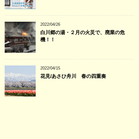
2022/04/26
白川郷の湯・２月の火災で、廃業の危
機！！
2022/04/15
花見/あさひ舟川 春の四重奏