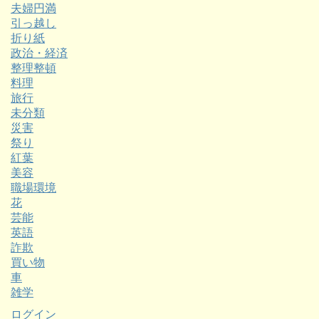
夫婦円満
引っ越し
折り紙
政治・経済
整理整頓
料理
旅行
未分類
災害
祭り
紅葉
美容
職場環境
花
芸能
英語
詐欺
買い物
車
雑学
ログイン