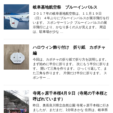
岐阜基地航空祭 ブルーインパルス
２０１７年の岐阜基地航空祭は、１１月１９日
（日） ４年ぶりにブルーインパルスが展示飛行を行
います。 スポンサーリンク ブルーインパルスの展
示飛行により、かなり多くの人が見えます。 周辺
は、駐車場が少な …
ハロウィン飾り付け 折り紙 カボチャ
編
今回は、カボチャの折り紙で折り方を説明します。
まず始めに半分に折ります。 次にもう半分に折りま
す。 開いて三角を作ります。 ひっくり返して、ま
た三角を作ります。 片側だけ半分に折ります。 ス
ポンサー …
寺尾ヶ原千本桜4月９日（寺尾の千本桜と
呼ばれています）
昨日、奥長良川県立自然公園 寺尾ヶ原千本桜に行き
ましたが、まだまだ、1分咲きかな 住所は、岐阜県