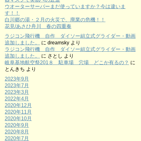
ウオーターサーバーまだ使っていますか？今は違いま
す！！
白川郷の湯・２月の火災で、廃業の危機！！
花見/あさひ舟川 春の四重奏
ラジコン飛行機 自作 ダイソー組立式グライダー・動画
追加しました。
に
dreamsky
より
ラジコン飛行機 自作 ダイソー組立式グライダー・動画
追加しました。
に
さとし
より
岐阜基地航空祭201８ 駐車場 穴場 どこか有るの？
に
とんきち
より
2023年9月
2023年7月
2023年3月
2022年4月
2020年12月
2020年11月
2020年10月
2020年9月
2020年8月
2020年7月