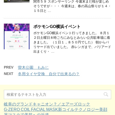
関市５９ スポンサーリンク 今週末まだ桜が楽しめ
そうですが・・・ 今週末は、春の高山祭りが１４・
１５日と …
ポケモンGO横浜イベント
ポケモンGO横浜イベント行ってきました。 ８月１
２日土曜日８時ごろにみなとみらい公共駐車場に着
きました。 （１日１，８５０円でした） 朝からバ
リヤード出ていました。 赤レンガまで、バリアード
出まくり・ …
PREV
曽木公園 もみじ
NEXT
冬用タイヤ交換 自分で出来るの？
岐阜のグランドキャニオン？／エアーズロック
G-ZERO COIL FACIAL MASK新コイルテクノロジー美顔
器マスクで美肌への近道