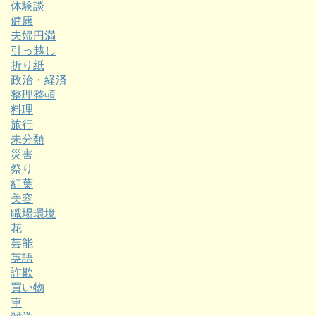
体験談
健康
夫婦円満
引っ越し
折り紙
政治・経済
整理整頓
料理
旅行
未分類
災害
祭り
紅葉
美容
職場環境
花
芸能
英語
詐欺
買い物
車