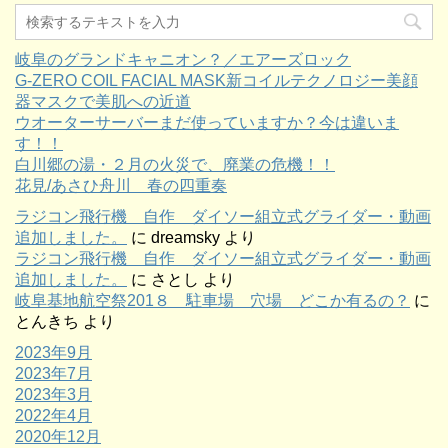
岐阜のグランドキャニオン？／エアーズロック
G-ZERO COIL FACIAL MASK新コイルテクノロジー美顔
器マスクで美肌への近道
ウオーターサーバーまだ使っていますか？今は違いま
す！！
白川郷の湯・２月の火災で、廃業の危機！！
花見/あさひ舟川 春の四重奏
ラジコン飛行機 自作 ダイソー組立式グライダー・動画
追加しました。
に
dreamsky
より
ラジコン飛行機 自作 ダイソー組立式グライダー・動画
追加しました。
に
さとし
より
岐阜基地航空祭201８ 駐車場 穴場 どこか有るの？
に
とんきち
より
2023年9月
2023年7月
2023年3月
2022年4月
2020年12月