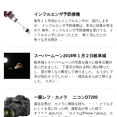
インフルエンザ予防接種
毎年１１月頃からインフルエンザが、流行します
が、 インフルエンザ予防接種は、本当に効果が有る
の？ 毎年、インフルエンザ予防接種を受けても、イ
ンフルエンザにかかったとか、 軽く済んだとか、
色々な方を聞き …
スーパームーン2018年１月２日岐阜城
岐阜城とスーパームーンの写真を撮りに岐阜公園付
近に行きました。 丁度月が現れる時に雨が降りだ
し、雲が厚くなり断念して帰りました。 もう少しで
月が現れそうでしたが・・・残念あきらめて帰りま
した。 スポン …
一眼レフ・カメラ ニコンD7200
最近次男が、カメラに興味を持ち、・・・ どうもタ
レントを見に行った時、撮影会が有った様で
す？？？ あれだけ、「カメラはiPhone７plusは、カ