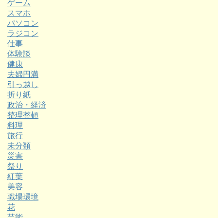
ゲーム
スマホ
パソコン
ラジコン
仕事
体験談
健康
夫婦円満
引っ越し
折り紙
政治・経済
整理整頓
料理
旅行
未分類
災害
祭り
紅葉
美容
職場環境
花
芸能