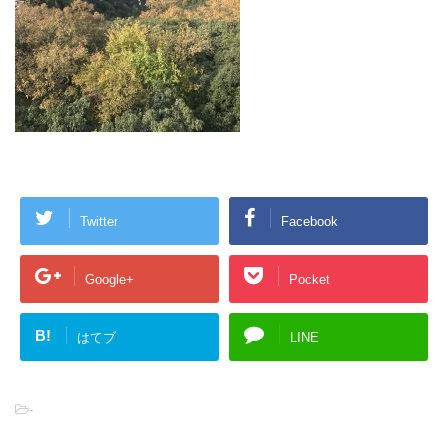
Twitter
Facebook
Google+
Pocket
B!
はてブ
LINE
-