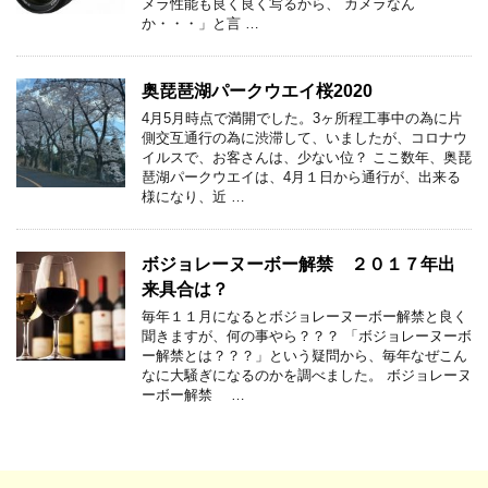
メラ性能も良く良く写るから、 カメラなん
か・・・」と言 …
奥琵琶湖パークウエイ桜2020
4月5月時点で満開でした。3ヶ所程工事中の為に片
側交互通行の為に渋滞して、いましたが、コロナウ
イルスで、お客さんは、少ない位？ ここ数年、奥琵
琶湖パークウエイは、4月１日から通行が、出来る
様になり、近 …
ボジョレーヌーボー解禁 ２０１７年出
来具合は？
毎年１１月になるとボジョレーヌーボー解禁と良く
聞きますが、何の事やら？？？ 「ボジョレーヌーボ
ー解禁とは？？？」という疑問から、毎年なぜこん
なに大騒ぎになるのかを調べました。 ボジョレーヌ
ーボー解禁 …